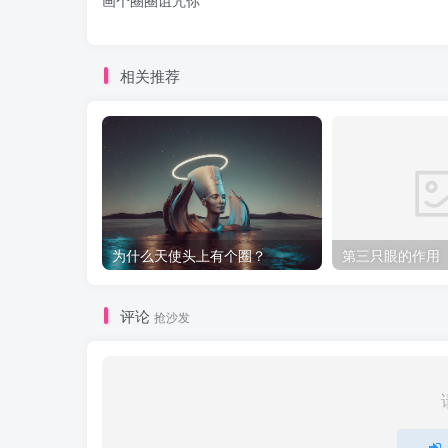
画个圈圈诅咒你
相关推荐
为什么天使头上有个圈？
第三只眼的作用
评论
抢沙发