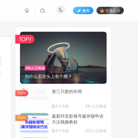
发布
开通会员
TOP1
293人已阅读
为什么天使头上有个圈？
第三只眼的作用
TOP2
2个月前
241人已阅读
最新抖音影视号被评级申诉
TOP3
方法视频教程
2个月前
207人已阅读