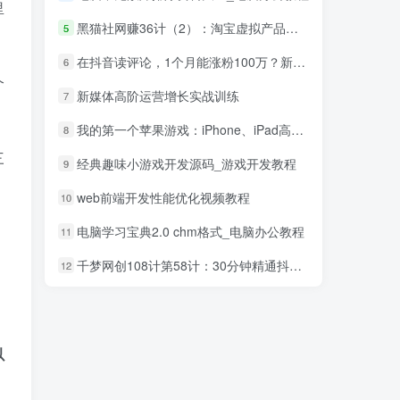
里
黑猫社网赚36计（2）：淘宝虚拟产品赚钱项目
5
在抖音读评论，1个月能涨粉100万？新的财富密码
6
个
新媒体高阶运营增长实战训练
7
我的第一个苹果游戏：iPhone、iPad高端3D游戏从创意到App Store全程实录_游戏开发教程
8
三
经典趣味小游戏开发源码_游戏开发教程
9
web前端开发性能优化视频教程
10
电脑学习宝典2.0 chm格式_电脑办公教程
11
千梦网创108计第58计：30分钟精通抖音60帧超清3D技术
12
以