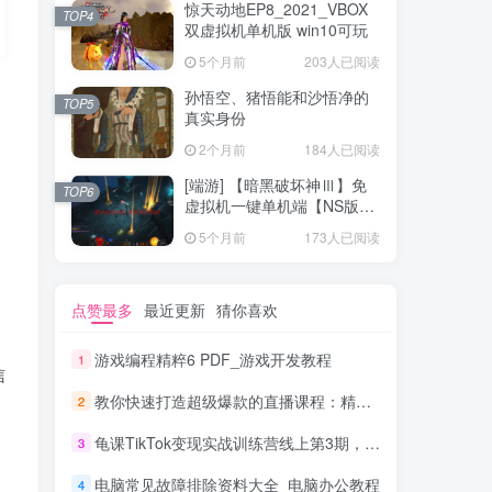
惊天动地EP8_2021_VBOX
TOP4
双虚拟机单机版 win10可玩
5个月前
203人已阅读
孙悟空、猪悟能和沙悟净的
TOP5
真实身份
2个月前
184人已阅读
[端游] 【暗黑破坏神Ⅲ】免
TOP6
虚拟机一键单机端【NS版
+PC版】
5个月前
173人已阅读
点赞最多
最近更新
猜你喜欢
游戏编程精粹6 PDF_游戏开发教程
1
信
教你快速打造超级爆款的直播课程：精炼干货的4S玩法（视频干货）
2
龟课TikTok变现实战训练营线上第3期，轻松月入10000+
3
电脑常见故障排除资料大全_电脑办公教程
4