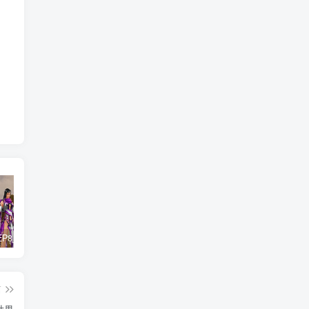
惊天动地EP8_2021_VBOX双虚拟机单机版 win10可玩
孙悟空、猪悟能和沙悟净的真实身份
[端游] 【暗黑破坏神Ⅲ】免虚拟机一键单机端【NS版+PC版】
世
篇