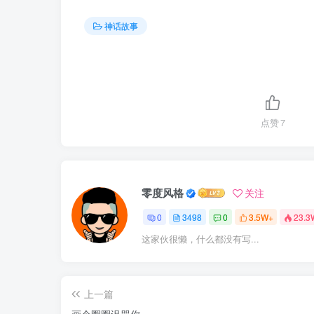
神话故事
点赞
7
零度风格
关注
0
3498
0
3.5W+
23.3
这家伙很懒，什么都没有写...
上一篇