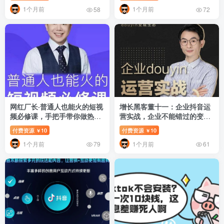
1个月前
1个月前
58
72
网红厂长·普通人也能火的短视
增长黑客董十一：企业抖音运
频必修课，手把手带你做热门
营实战，企业不能错过的变现
视频
生态
付费资源
10
付费资源
10
￥
￥
1个月前
1个月前
79
61