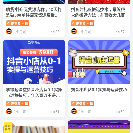
响货·抖店无货源店群，15天打
抖音红礼服搬运技术，最近很
造破500单抖店无货源店群玩
火的搬运方法，外面收大几百
法
付费资源
10
付费资源
10
￥
￥
1个月前
1个月前
62
77
学得起课堂抖音小店从0-1实操
抖音小店从0-1实操与运营技巧
与运营技巧，年入百万不是梦
价值5980元
付费资源
10
付费资源
10
￥
￥
1个月前
1个月前
61
59