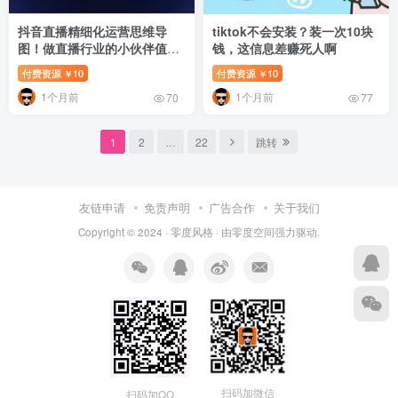
抖音直播精细化运营思维导
tiktok不会安装？装一次10块
图！做直播行业的小伙伴值得
钱，这信息差赚死人啊
学习收藏的一份思维图
付费资源
10
付费资源
10
￥
￥
1个月前
1个月前
70
77
1
2
…
22
跳转
友链申请
免责声明
广告合作
关于我们
Copyright © 2024 ·
零度风格
· 由
零度空间
强力驱动.
扫码加微信
扫码加QQ