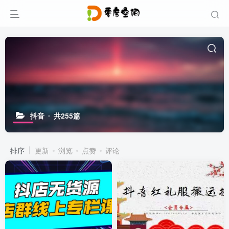
抖音
共255篇
排序
更新
浏览
点赞
评论