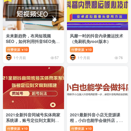
未来新趋势，布局短视频
风靡一时的抖音内录搬运技术
SEO，如何利用抖音SEO免费
（免刷机免root版本）
获得精准流量（3节课）
付费资源
10
付费资源
10
￥
￥
1个月前
1个月前
57
76
2021全新抖音同城号实体商家
2021最新抖音小店无货源课
系统课，账号定位到文案到搭
程，小白也能学会做抖店，轻
建 同城号起号玩法
松月入过万
付费资源
10
付费资源
10
￥
￥