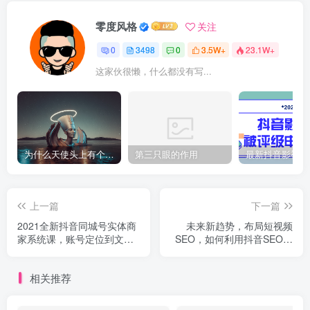
零度风格
关注
0
3498
0
3.5W+
23.1W+
这家伙很懒，什么都没有写...
为什么天使头上有个圈？
第三只眼的作用
上一篇
下一篇
2021全新抖音同城号实体商
未来新趋势，布局短视频
家系统课，账号定位到文案
SEO，如何利用抖音SEO免
到搭建 同城号起号玩法
费获得精准流量（3节课）
相关推荐