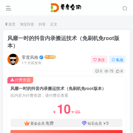
首页
淘宝抖音
抖音
正文
风靡一时的抖音内录搬运技术（免刷机免root版
本）
零度风格
关注
私信
1个月前发布
0
75
8
付费资源
风靡一时的抖音内录搬运技术（免刷机免root版本）
此内容为付费资源，请付费后查看
10
20
￥
￥
免费
5
黄金会员
钻石会员
￥