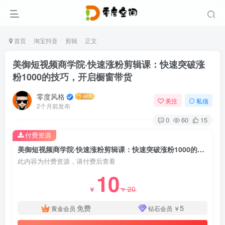
首页
淘宝抖音
剪辑
正文
美御短视频商学院·快速涨粉剪辑课：快速突破涨
粉1000的技巧，开启橱窗带货
零度风格
关注
私信
2个月前发布
0
60
15
付费资源
美御短视频商学院·快速涨粉剪辑课：快速突破涨粉1000的技巧，开启橱窗带货
此内容为付费资源，请付费后查看
10
20
￥
￥
免费
5
黄金会员
钻石会员
￥