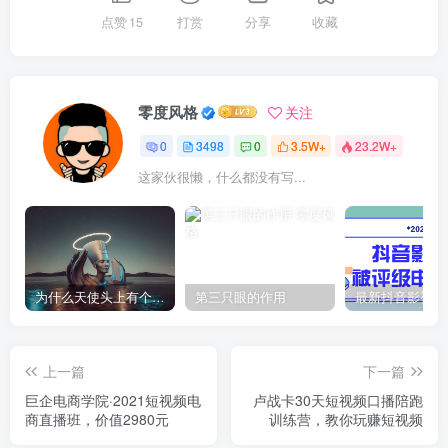
点赞
15
打赏
分享
收藏
零度风格
关注
0
3498
0
3.5W+
23.2W+
这家伙很懒，什么都没有写...
为什么天使头上有个圈？
第三只眼的作用
上一篇
下一篇
巨企电商学院·2021短视频电
卢战卡30天短视频口播陪跑
商直播班，价值2980元
训练营，教你玩赚短视频