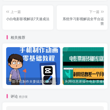
上一篇
下一篇
小白电影影视解说7天速成法
系统学习影视解说全平台运
营
相关推荐
一部手机制作夫妻搞笑动画短视频教程，零基础也能快速上手
利
评论
抢沙发