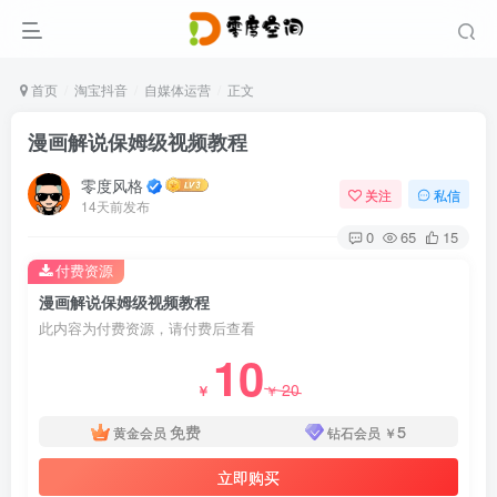
首页
淘宝抖音
自媒体运营
正文
漫画解说保姆级视频教程
零度风格
关注
私信
14天前发布
0
65
15
付费资源
漫画解说保姆级视频教程
此内容为付费资源，请付费后查看
10
20
￥
￥
免费
5
黄金会员
钻石会员
￥
立即购买