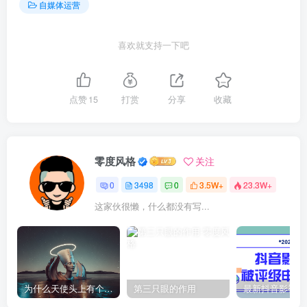
自媒体运营
喜欢就支持一下吧
点赞
15
打赏
分享
收藏
零度风格
关注
0
3498
0
3.5W+
23.3W+
这家伙很懒，什么都没有写...
为什么天使头上有个圈？
第三只眼的作用