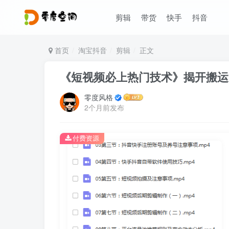
剪辑
带货
快手
抖音
首页
淘宝抖音
剪辑
正文
《短视频必上热门技术》揭开搬运
零度风格
2个月前发布
付费资源