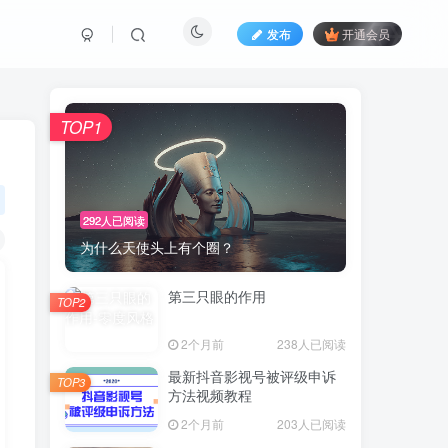
发布
开通会员
TOP1
292人已阅读
为什么天使头上有个圈？
第三只眼的作用
TOP2
2个月前
238人已阅读
最新抖音影视号被评级申诉
TOP3
方法视频教程
2个月前
203人已阅读