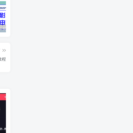
最新抖音影视号被评级申诉方法视频教程
惊天动地EP8_2021_VBOX双虚拟机单机版 win10可玩
孙悟空、猪悟能和沙悟净的真实身份
篇
教程