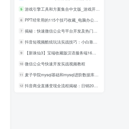
游戏引擎工具和方案集合中文版_游戏开发教程
5
PPT经常用的115个技巧收藏_电脑办公教程
6
揭秘：快速微信公众号平台开发及热门功能详解_新媒体运营教程
7
抖音短视频酷炫玩法实战技巧：小白靠搬运也能月入1万到10万(6节视频)
8
【新诛仙3】宝端收藏版汉语服务端16岗位PC大型电脑上仙侠游戏局域网联机
9
微信公众号快速开发实战视频教程
10
麦子学院mysql基础和mysql进阶数据库视频教程
11
抖音商业直播变现全流程揭秘：日销20000单20天创收688万（含无人直播教程）
12