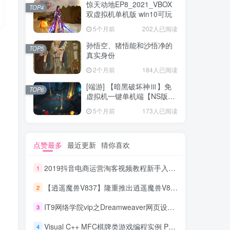
惊天动地EP8_2021_VBOX
TOP4
双虚拟机单机版 win10可玩
5个月前
202人已阅读
孙悟空、猪悟能和沙悟净的
TOP5
真实身份
2个月前
184人已阅读
[端游] 【暗黑破坏神Ⅲ】免
TOP6
虚拟机一键单机端【NS版
+PC版】
5个月前
173人已阅读
点赞最多
最近更新
猜你喜欢
2019抖音电商运营淘客视频教程新手入门抖商营销教程卖货引流技巧_电商运营教程
1
【逍遥魔兽V837】隆重推出逍遥魔兽V837！带全新一键端工具
2
IT9网络学院vip之Dreamweaver网页设计（打包）无水印_UI设计教程
3
Visual C++ MFC棋牌类游戏编程实例 PDF_游戏开发教程
4