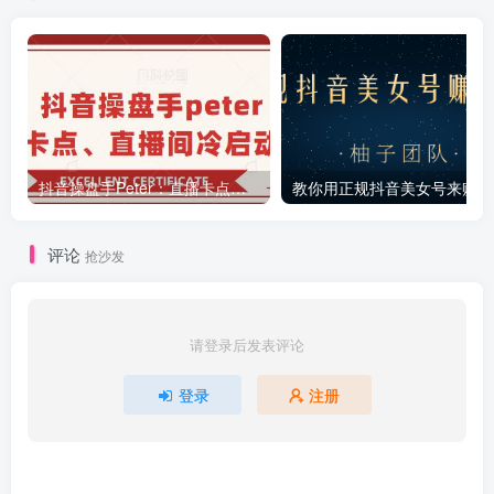
抖音操盘手Peter：直播卡点、直播间冷启动分享
教你
评论
抢沙发
请登录后发表评论
登录
注册