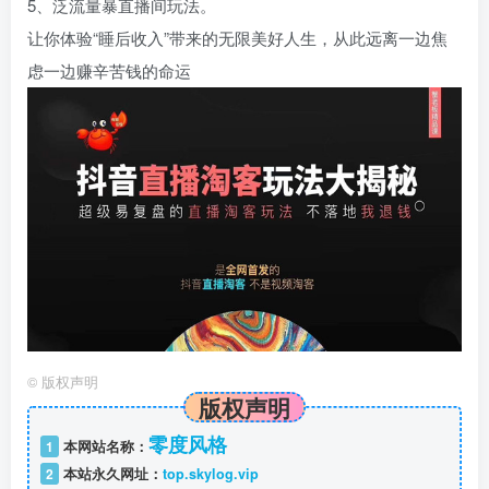
5、泛流量暴直播间玩法。
让你体验“睡后收入”带来的无限美好人生，从此远离一边焦
虑一边赚辛苦钱的命运
©
版权声明
版权声明
零度风格
1
本网站名称：
2
本站永久网址：
top.skylog.vip