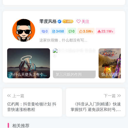
零度风格
关注
0
3498
0
3.5W+
23.1W+
这家伙很懒，什么都没有写...
为什么天使头上有个圈？
第三只眼的作用
上一篇
下一篇
亿朽阁：抖音曼哈顿计划 抖
《抖音从入门到精通》快速
音快速涨粉教程
掌握技巧 避免误区和封号,快
速学习赚钱（10节课）
相关推荐