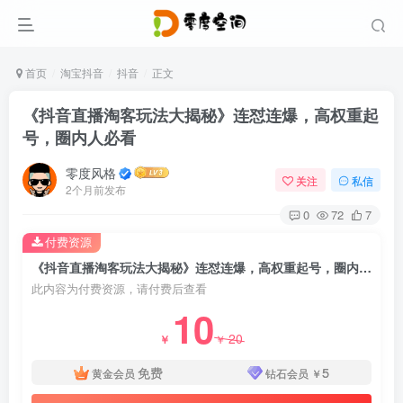
首页
淘宝抖音
抖音
正文
《抖音直播淘客玩法大揭秘》连怼连爆，高权重起
号，圈内人必看
零度风格
关注
私信
2个月前发布
0
72
7
付费资源
《抖音直播淘客玩法大揭秘》连怼连爆，高权重起号，圈内人必看
此内容为付费资源，请付费后查看
10
20
￥
￥
免费
5
黄金会员
钻石会员
￥