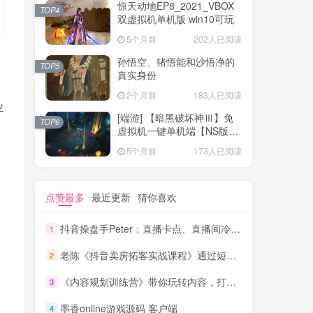
惊天动地EP8_2021_VBOX
TOP4
双虚拟机单机版 win10可玩
5个月前
202人已阅读
孙悟空、猪悟能和沙悟净的
TOP5
真实身份
2个月前
183人已阅读
业
[端游] 【暗黑破坏神Ⅲ】免
TOP6
虚拟机一键单机端【NS版
+PC版】
5个月前
173人已阅读
点赞最多
最近更新
猜你喜欢
抖音操盘手Peter：直播卡点、直播间冷启动分享
1
老陈《抖音卖房拓客实战课程》通过短视频引流拓客
2
《内容规划训练营》带你玩转内容，打造爆文，自媒体人必看
3
墨香online游戏源码 客户端
4