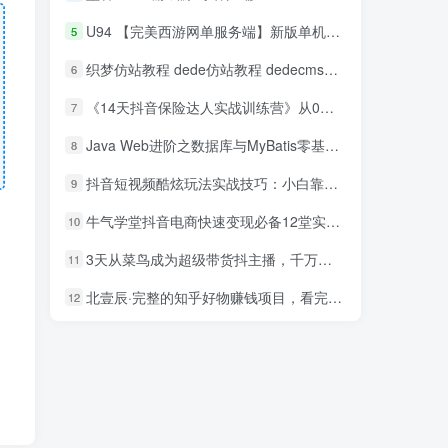
U94 【完美西游网单服务端】新版单机一键安装游戏客户端带GM管理工具[附安装搭建教程]
5
织梦仿站教程 dede仿站教程 dedecms仿站教程
6
《14天抖音保险达人实战训练营》从0开始-搭建账号-拍摄剪辑-获客到打造爆款
7
Java Web进阶之数据库与MyBatis零基础入门到精通视频教程
8
抖音短视频酷炫玩法实战技巧：小白靠搬运也能月入1万到10万(6节视频)
9
牛气学堂抖音电商快速变现必备12堂实战课
10
3天从菜鸟成为超级带货抖主播，千万级抖主播培育方案（价值980元）
11
北壹辰·完整的知乎好物赚钱项目，看完即刻上手操作
12