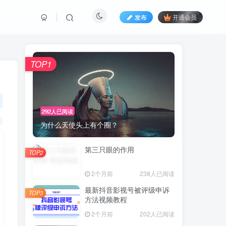
发布
开通会员
TOP1
292人已阅读
为什么天使头上有个圈？
第三只眼的作用
TOP2
2个月前
238人已阅读
最新抖音影视号被评级申诉
TOP3
方法视频教程
2个月前
202人已阅读