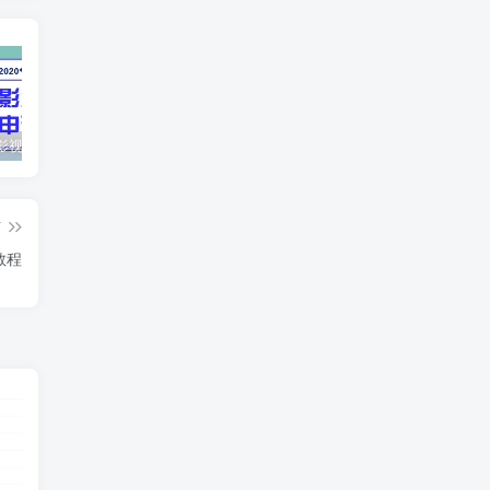
最新抖音影视号被评级申诉方法视频教程
惊天动地EP8_2021_VBOX双虚拟机单机版 win10可玩
孙悟空、猪悟能和沙悟净的真实身份
篇
教程