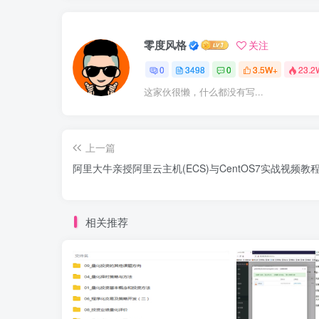
零度风格
关注
0
3498
0
3.5W+
23.2
这家伙很懒，什么都没有写...
上一篇
阿里大牛亲授阿里云主机(ECS)与CentOS7实战视频教
相关推荐