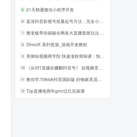
21天精通微信小程序开发
5
蓝深抖音影视号批量起号方法，完全小白带货变现，实操剪辑影视玩法（附软件）
6
蟹老板带你揭秘全网各大直播套路玩法 以及直播带货7大爆单玩法
7
DIrectX 系列资源_游戏开发教程
8
美御短视频商学院·快速涨粉剪辑课：快速突破涨粉1000的技巧，开启橱窗带货
9
《从0打造爆款赚翻抖音号》 短视频变现68个实操秘诀
10
教你学习tiktok抖音国际版 好物家具混剪【视频教程】
11
Top直播电商年gmv过亿实操课
12