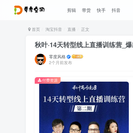
剪辑
带货
快手
抖音
首页
淘宝抖音
直播
正文
秋叶·14天转型线上直播训练营_
零度风格
2个月前发布
付费资源