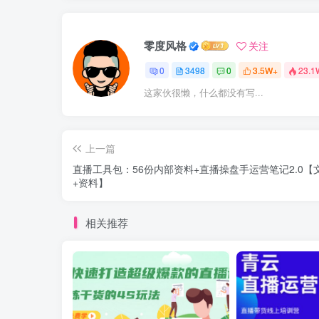
零度风格
关注
0
3498
0
3.5W+
23.1
这家伙很懒，什么都没有写...
上一篇
直播工具包：56份内部资料+直播操盘手运营笔记2.0【
+资料】
相关推荐