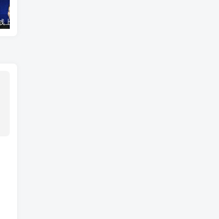
秋叶·14天转型线上直播训练营_爆款直播导流5大打法
《罗永浩下海直播的秘密》直播文档整理合集