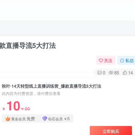
爆款直播导流5大打法
关注
私信
0
85
14
秋叶·14天转型线上直播训练营_爆款直播导流5大打法
此内容为付费资源，请付费后查看
10
20
￥
￥
免费
5
黄金会员
钻石会员
￥
立即购买