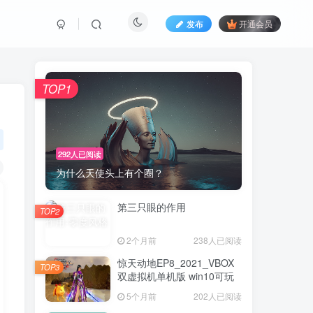
发布
开通会员
TOP1
292人已阅读
为什么天使头上有个圈？
第三只眼的作用
TOP2
2个月前
238人已阅读
惊天动地EP8_2021_VBOX
TOP3
双虚拟机单机版 win10可玩
5个月前
202人已阅读