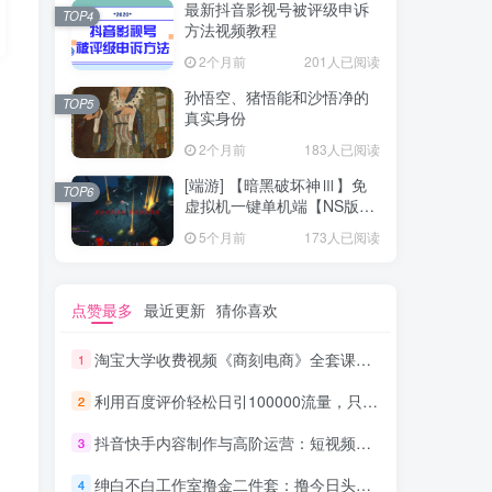
最新抖音影视号被评级申诉
TOP4
方法视频教程
2个月前
201人已阅读
孙悟空、猪悟能和沙悟净的
TOP5
真实身份
2个月前
183人已阅读
[端游] 【暗黑破坏神Ⅲ】免
TOP6
虚拟机一键单机端【NS版
+PC版】
5个月前
173人已阅读
点赞最多
最近更新
猜你喜欢
淘宝大学收费视频《商刻电商》全套课程（共16节）_电商运营教程
1
利用百度评价轻松日引100000流量，只要你是执行力强的人，日赚1000元完全没问_网赚教程
2
抖音快手内容制作与高阶运营：短视频涨粉+变现实战训练营
3
绅白不白工作室撸金二件套：撸今日头条原创收益+小红书一单利润40块项目
4