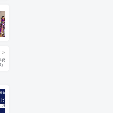
惊天动地EP8_2021_VBOX双虚拟机单机版 win10可玩
最新抖音影视号被评级申诉方法视频教程
孙悟空、猪悟能和沙悟净的真实身份
篇
节视
频）