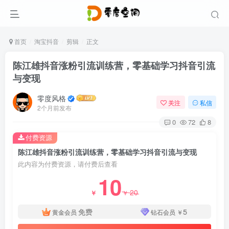
首页
淘宝抖音
剪辑
正文
陈江雄抖音涨粉引流训练营，零基础学习抖音引流
与变现
零度风格
关注
私信
2个月前发布
0
72
8
付费资源
陈江雄抖音涨粉引流训练营，零基础学习抖音引流与变现
此内容为付费资源，请付费后查看
10
20
￥
￥
免费
5
黄金会员
钻石会员
￥