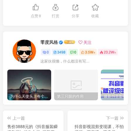
点赞
8
打赏
分享
收藏
零度风格
关注
0
3498
0
3.5W+
23.2W+
这家伙很懒，什么都没有写...
为什么天使头上有个圈？
第三只眼的作用
上一篇
下一篇
售价3888元的《抖音服装瞬
抖音影视混剪变现课，不怕