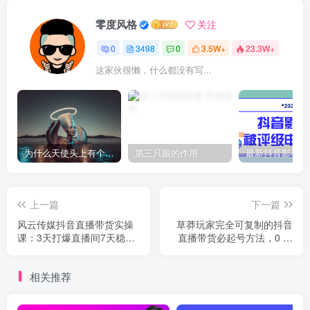
零度风格
关注
0
3498
0
3.5W+
23.3W+
这家伙很懒，什么都没有写...
为什么天使头上有个圈？
第三只眼的作用
上一篇
下一篇
风云传媒抖音直播带货实操
草莽玩家完全可复制的抖音
课：3天打爆直播间7天稳定
直播带货必起号方法，0 粉
自然流玩法
0 投放【保姆级教程】
相关推荐