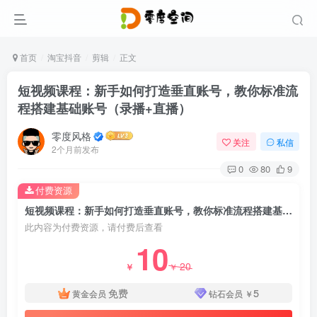
首页
淘宝抖音
剪辑
正文
短视频课程：新手如何打造垂直账号，教你标准流
程搭建基础账号（录播+直播）
零度风格
关注
私信
2个月前发布
0
80
9
付费资源
短视频课程：新手如何打造垂直账号，教你标准流程搭建基础账号（录播+直播）
此内容为付费资源，请付费后查看
10
20
￥
￥
免费
5
黄金会员
钻石会员
￥