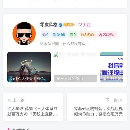
零度风格
关注
0
3498
0
3.5W+
23.2W+
这家伙很懒，什么都没有写...
为什么天使头上有个圈？
第三只眼的作用
上一篇
下一篇
红人星球-薛辉《三大体系成
零基础玩转抖音，实战短视
就百万大V》7天线上直播课
频为你助力，轻松变现万元
程