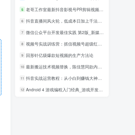
老哥工作室最新抖音影视号PR剪辑视频讲解（附搬运模板+素材）
5
抖音直播间风火轮，低成本日加上千法，暴力微信引流技术
6
微信公众平台开发最佳实践 第2版_新媒体运营教程
7
视频号实战训练营：抓信视频号超级红利和流量打造爆款，疯狂出单暴力变现
8
回形针亿级爆款短视频的生产方法论
9
最新搬运技术视频替换，陈佳慧同款内录，轻松过搬运检测轻松上热门！
10
抖音实战运营教程：从小白到赚钱大神，斗音矩阵800W+经验，毫无保留分享
11
Android 4 游戏编程入门经典_游戏开发教程
12