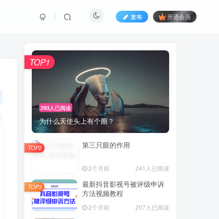
发布
开通会员
TOP1
293人已阅读
为什么天使头上有个圈？
第三只眼的作用
TOP2
2个月前
241人已阅读
最新抖音影视号被评级申诉
TOP3
方法视频教程
2个月前
207人已阅读