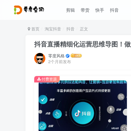
剪辑
带货
快手
抖音
首页
淘宝抖音
抖音
正文
抖音直播精细化运营思维导图！做
零度风格
2个月前发布
付费资源