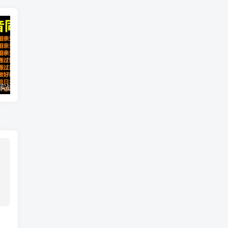
2021 大头老哈实战抖音同城相亲交友教学，抓住抖音同城流量红利，每月 10 万收入
抖音热门矩阵，如何一个月做到二十万抖音粉、运营指导?