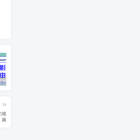
最新抖音影视号被评级申诉方法视频教程
惊天动地EP8_2021_VBOX双虚拟机单机版 win10可玩
孙悟空、猪悟能和沙悟净的真实身份
篇
门视
频