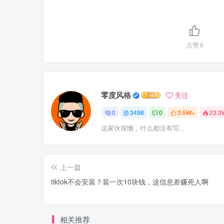
点赞
6
零度风格
关注
0
3498
0
3.5W+
23.3
这家伙很懒，什么都没有写...
上一篇
tiktok不会安装？装一次10块钱，这信息差赚死人啊
相关推荐