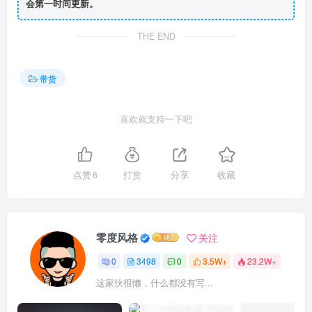
会第一时间更新。
THE END
带货
喜欢就支持一下吧
点赞
6
打赏
分享
收藏
零度风格
关注
0
3498
0
3.5W+
23.2W+
这家伙很懒，什么都没有写...