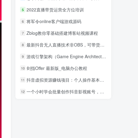
2022直播带货运营全方位培训
5
将军令online客户端游戏源码
6
Zblog教你零基础搭建博客站视频课程
7
最新抖音无人直播技术非OBS，可带货，可引流，可刷礼物（附全套软件）
8
游戏引擎架构（Game Engine Architecture） 中文pdf_游戏开发教程
9
剑指Offer 最新版_电脑办公教程
10
抖音虚拟资源赚钱项目：个人操作基本每天纯利300左右
11
一个小时学会批量创作抖音影视账号，影视账号创作解析（附搬运模板）
12