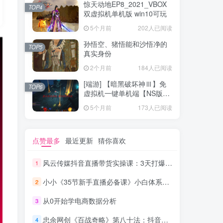
惊天动地EP8_2021_VBOX
TOP4
双虚拟机单机版 win10可玩
5个月前
202人已阅读
孙悟空、猪悟能和沙悟净的
TOP5
真实身份
2个月前
184人已阅读
[端游] 【暗黑破坏神Ⅲ】免
TOP6
虚拟机一键单机端【NS版
+PC版】
5个月前
173人已阅读
点赞最多
最近更新
猜你喜欢
风云传媒抖音直播带货实操课：3天打爆直播间7天稳定自然流玩法
1
小小《35节新手直播必备课》小白体系化的直播方法
2
从0开始学电商数据分析
3
忠余网创《百战奇略》第八十法：抖音暴利赚钱项目，一单利润过千
4