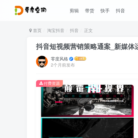
剪辑
带货
快手
抖音
首页
淘宝抖音
抖音
正文
抖音短视频营销策略通案_新媒体
零度风格
2个月前发布
付费资源