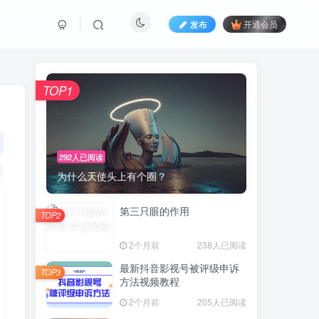
发布
开通会员
TOP1
292人已阅读
为什么天使头上有个圈？
第三只眼的作用
TOP2
2个月前
238人已阅读
最新抖音影视号被评级申诉
TOP3
方法视频教程
2个月前
205人已阅读