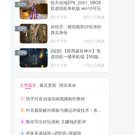
惊天动地EP8_2021_VBOX
TOP4
双虚拟机单机版 win10可玩
5个月前
202人已阅读
孙悟空、猪悟能和沙悟净的
TOP5
真实身份
2个月前
184人已阅读
[端游] 【暗黑破坏神Ⅲ】免
TOP6
虚拟机一键单机端【NS版
+PC版】
5个月前
173人已阅读
点赞最多
最近更新
猜你喜欢
快手抖音动漫动画视频制作教程
1
抖音最新解封模板与搬运评级技术！各种解封模板话术都有！
2
教你写出好玩涨粉 又赚钱的影评
3
拼多多基础班+进阶班+突破班
4