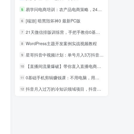
易学问电商培训：农产品电商策略，24小时淘宝网店赚钱速成班（共10节）_电商运营教程
5
[端游] 暗黑毁坏神3 最新PC版
6
21天微信排版训练营，手把手教你0基础也能学会（视频课程）
7
WordPress主题开发案例实战视频教程
8
星哥抖音中视频计划：单号月入3万抖音中视频项目，百分百的风口项目
9
【直播间流量爆破】带你直入直播电商带货核心真相，破除盈利瓶颈
10
0基础手机剪辑赚钱课：不用电脑，用手机剪辑抖音教程
11
抖音月入过万的冷知识领域项目，抖音赚钱方式大解析，不适宜公开解决方案
12