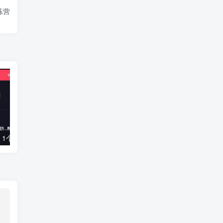
练营
在抖音读评论，1个月能涨粉100万？新的财富密码
抖音美食短视频创造者学员必备剪辑视频基础课