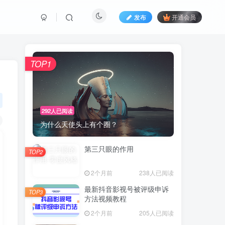
发布
开通会员
TOP1
292人已阅读
为什么天使头上有个圈？
第三只眼的作用
TOP2
2个月前
238人已阅读
最新抖音影视号被评级申诉
TOP3
方法视频教程
2个月前
205人已阅读