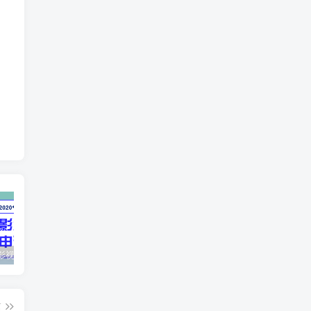
最新抖音影视号被评级申诉方法视频教程
惊天动地EP8_2021_VBOX双虚拟机单机版 win10可玩
孙悟空、猪悟能和沙悟净的真实身份
篇