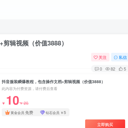
剪辑视频（价值3888）
关注
私信
0
82
5
抖音服装瞬爆教程，包含操作文档+剪辑视频（价值3888）
此内容为付费资源，请付费后查看
10
20
￥
￥
免费
5
黄金会员
钻石会员
￥
立即购买