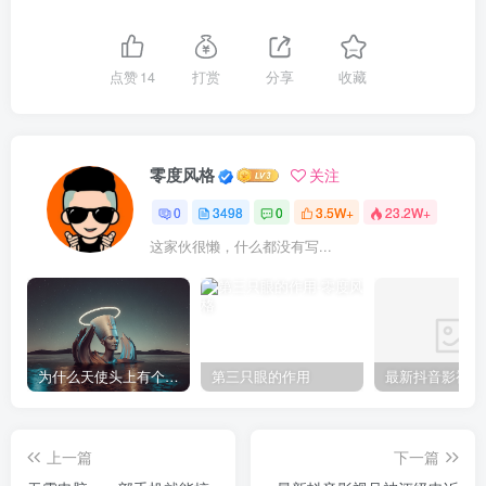
点赞
14
打赏
分享
收藏
零度风格
关注
0
3498
0
3.5W+
23.2W+
这家伙很懒，什么都没有写...
为什么天使头上有个圈？
第三只眼的作用
上一篇
下一篇