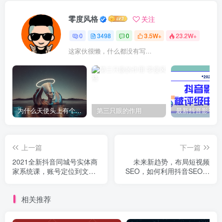
零度风格
关注
0
3498
0
3.5W+
23.2W+
这家伙很懒，什么都没有写...
为什么天使头上有个圈？
第三只眼的作用
上一篇
下一篇
2021全新抖音同城号实体商
未来新趋势，布局短视频
家系统课，账号定位到文案
SEO，如何利用抖音SEO免
到搭建 同城号起号玩法
费获得精准流量（3节课）
相关推荐