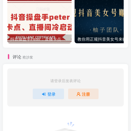
抖音操盘手Peter：直播卡点、直播间冷启动分享
教你
评论
抢沙发
请登录后发表评论
登录
注册