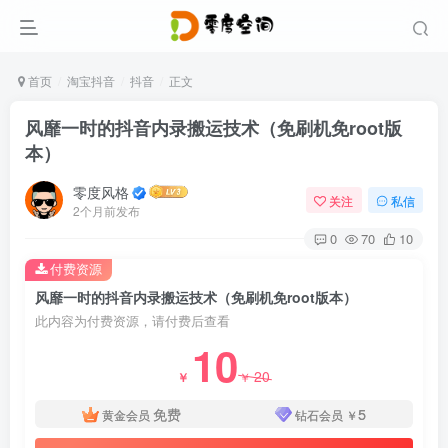
首页
淘宝抖音
抖音
正文
风靡一时的抖音内录搬运技术（免刷机免root版
本）
零度风格
关注
私信
2个月前发布
0
70
10
付费资源
风靡一时的抖音内录搬运技术（免刷机免root版本）
此内容为付费资源，请付费后查看
10
20
￥
￥
免费
5
黄金会员
钻石会员
￥