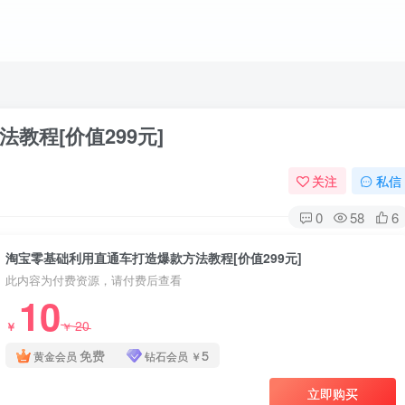
教程[价值299元]
关注
私信
0
58
6
淘宝零基础利用直通车打造爆款方法教程[价值299元]
此内容为付费资源，请付费后查看
10
20
￥
￥
免费
5
黄金会员
钻石会员
￥
立即购买