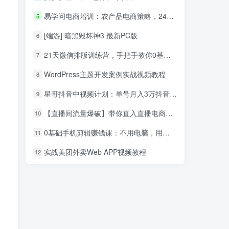
易学问电商培训：农产品电商策略，24小时淘宝网店赚钱速成班（共10节）_电商运营教程
5
[端游] 暗黑毁坏神3 最新PC版
6
21天微信排版训练营，手把手教你0基础也能学会（视频课程）
7
WordPress主题开发案例实战视频教程
8
星哥抖音中视频计划：单号月入3万抖音中视频项目，百分百的风口项目
9
【直播间流量爆破】带你直入直播电商带货核心真相，破除盈利瓶颈
10
0基础手机剪辑赚钱课：不用电脑，用手机剪辑抖音教程
11
实战美团外卖Web APP视频教程
12