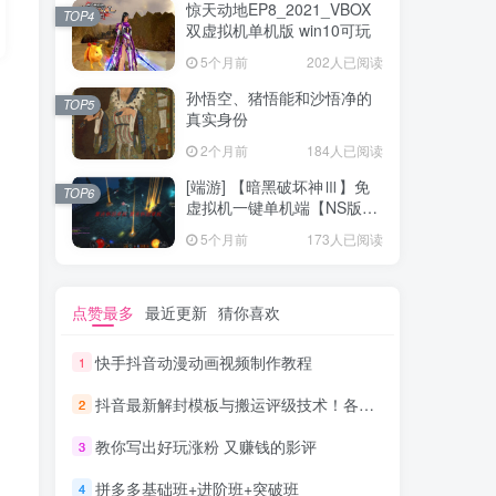
惊天动地EP8_2021_VBOX
TOP4
双虚拟机单机版 win10可玩
5个月前
202人已阅读
孙悟空、猪悟能和沙悟净的
TOP5
真实身份
2个月前
184人已阅读
[端游] 【暗黑破坏神Ⅲ】免
TOP6
虚拟机一键单机端【NS版
+PC版】
5个月前
173人已阅读
点赞最多
最近更新
猜你喜欢
快手抖音动漫动画视频制作教程
1
抖音最新解封模板与搬运评级技术！各种解封模板话术都有！
2
教你写出好玩涨粉 又赚钱的影评
3
拼多多基础班+进阶班+突破班
4