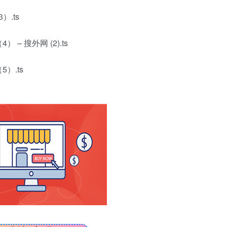
.ts
– 搜外网 (2).ts
）.ts