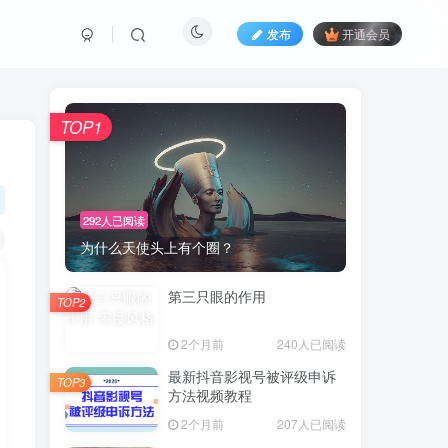
发布
开通会员
TOP1
292人已阅读
为什么天使头上有个圈？
第三只眼的作用
TOP2
2个月前
240人已阅读
最新抖音影视号被评级申诉
TOP3
方法视频教程
2个月前
207人已阅读