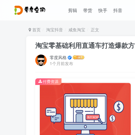
剪辑
带货
快手
抖音
首页
淘宝抖音
咸鱼淘宝
正文
淘宝零基础利用直通车打造爆款方法
零度风格
1个月前发布
付费资源