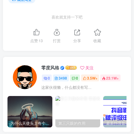
喜欢就支持一下吧
点赞
13
打赏
分享
收藏
零度风格
关注
0
3498
0
3.5W+
23.1W+
这家伙很懒，什么都没有写...
为什么天使头上有个圈？
第三只眼的作用