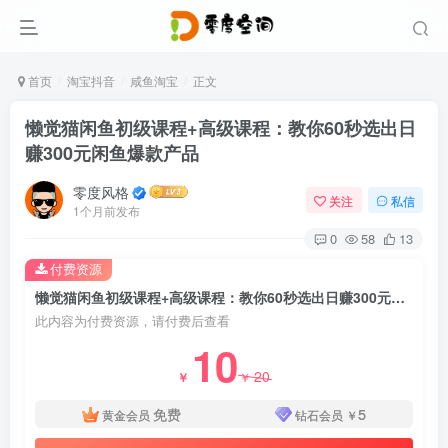
首页
淘宝抖音
咸鱼淘宝
正文
懒觉猫闲鱼初级课程+高级课程：教你60秒选出日
赚300元闲鱼爆款产品
零度风格
关注
私信
1个月前发布
0
58
13
付费资源
懒觉猫闲鱼初级课程+高级课程：教你60秒选出日赚300元闲鱼爆款产品
此内容为付费资源，请付费后查看
10
20
￥
￥
免费
5
黄金会员
钻石会员
￥