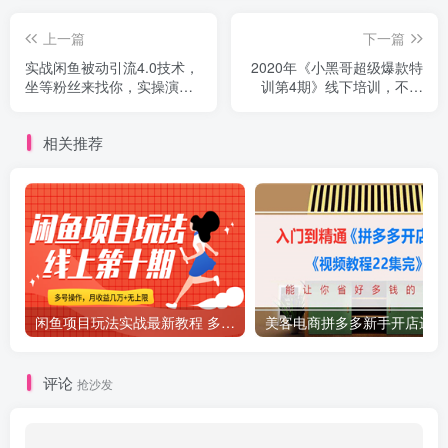
上一篇
下一篇
实战闲鱼被动引流4.0技术，
2020年《小黑哥超级爆款特
坐等粉丝来找你，实操演示
训第4期》线下培训，不刷
日加200+精准粉
单、不开车，2020手淘最有
效必爆搜索玩法
相关推荐
闲鱼项目玩法实战最新教程 多号批量操作 一个月收益几万
美
评论
抢沙发