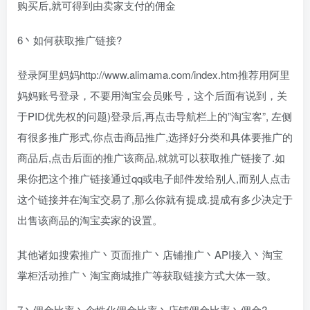
购买后,就可得到由卖家支付的佣金
6丶如何获取推广链接?
登录阿里妈妈
http://www.alimama.com/index.htm
推荐用阿里
妈妈账号登录，不要用淘宝会员账号，这个后面有说到，关
于PID优先权的问题)登录后,再点击导航栏上的”淘宝客”, 左侧
有很多推广形式,你点击商品推广,选择好分类和具体要推广的
商品后,点击后面的推广该商品,就就可以获取推广链接了.如
果你把这个推广链接通过qq或电子邮件发给别人,而别人点击
这个链接并在淘宝交易了,那么你就有提成.提成有多少决定于
出售该商品的淘宝卖家的设置。
其他诸如搜索推广丶页面推广丶店铺推广丶API接入丶淘宝
掌柜活动推广丶淘宝商城推广等获取链接方式大体一致。
7丶佣金比率丶个性化佣金比率丶店铺佣金比率丶佣金?