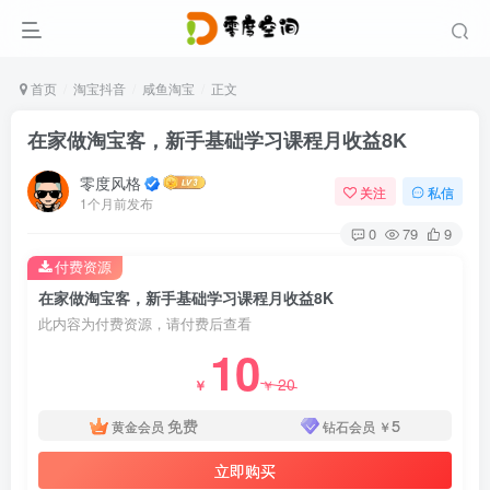
首页
淘宝抖音
咸鱼淘宝
正文
在家做淘宝客，新手基础学习课程月收益8K
零度风格
关注
私信
1个月前发布
0
79
9
付费资源
在家做淘宝客，新手基础学习课程月收益8K
此内容为付费资源，请付费后查看
10
20
￥
￥
免费
5
黄金会员
钻石会员
￥
立即购买