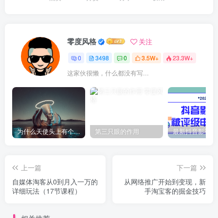
零度风格
关注
0
3498
0
3.5W+
23.3W+
这家伙很懒，什么都没有写...
为什么天使头上有个圈？
第三只眼的作用
上一篇
下一篇
自媒体淘客从0到月入一万的
从网络推广开始到变现，新
详细玩法（17节课程）
手淘宝客的掘金技巧