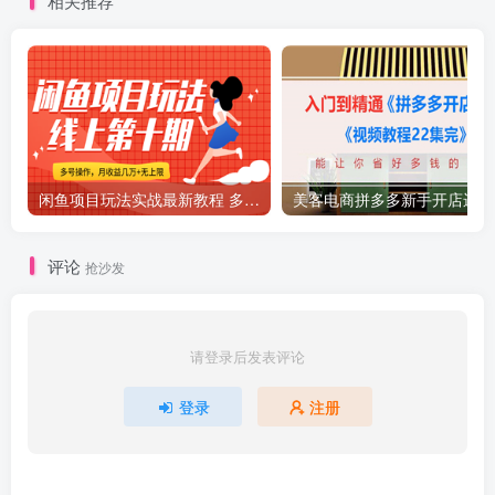
相关推荐
闲鱼项目玩法实战最新教程 多号批量操作 一个月收益几万
美
评论
抢沙发
请登录后发表评论
登录
注册