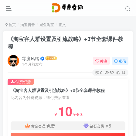
首页
淘宝抖音
咸鱼淘宝
正文
《淘宝客人群设置及引流战略》+3节全套课件教
程
零度风格
关注
私信
1个月前发布
0
62
14
付费资源
《淘宝客人群设置及引流战略》+3节全套课件教程
此内容为付费资源，请付费后查看
10
20
￥
￥
免费
5
黄金会员
钻石会员
￥