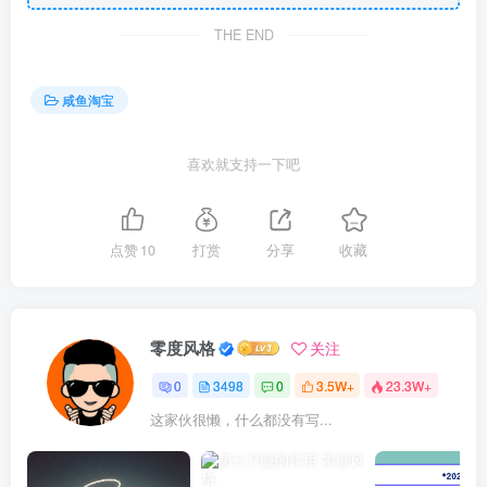
THE END
咸鱼淘宝
喜欢就支持一下吧
点赞
10
打赏
分享
收藏
零度风格
关注
0
3498
0
3.5W+
23.3W+
这家伙很懒，什么都没有写...