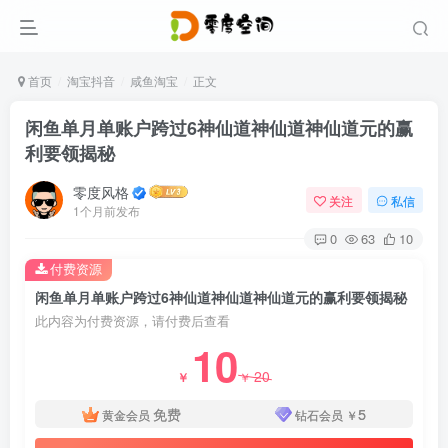
首页
淘宝抖音
咸鱼淘宝
正文
闲鱼单月单账户跨过6神仙道神仙道神仙道元的赢
利要领揭秘
零度风格
关注
私信
1个月前发布
0
63
10
付费资源
闲鱼单月单账户跨过6神仙道神仙道神仙道元的赢利要领揭秘
此内容为付费资源，请付费后查看
10
20
￥
￥
免费
5
黄金会员
钻石会员
￥