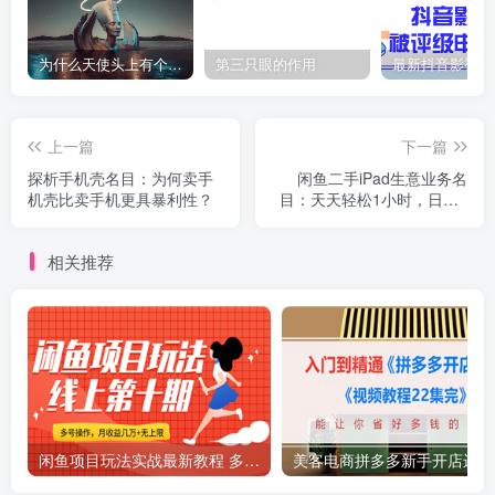
为什么天使头上有个圈？
第三只眼的作用
上一篇
下一篇
探析手机壳名目：为何卖手
闲鱼二手iPad生意业务名
机壳比卖手机更具暴利性？
目：天天轻松1小时，日入1
神仙道神仙道神仙道+
相关推荐
闲鱼项目玩法实战最新教程 多号批量操作 一个月收益几万
美