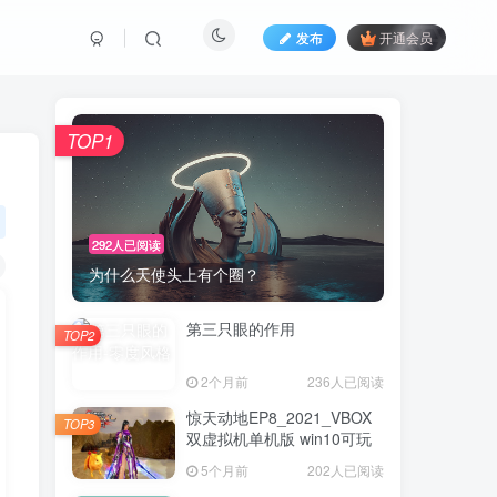
发布
开通会员
TOP1
292人已阅读
为什么天使头上有个圈？
第三只眼的作用
TOP2
2个月前
236人已阅读
惊天动地EP8_2021_VBOX
TOP3
双虚拟机单机版 win10可玩
5个月前
202人已阅读