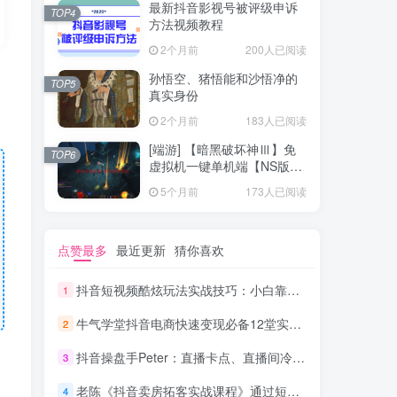
最新抖音影视号被评级申诉
TOP4
方法视频教程
2个月前
200人已阅读
孙悟空、猪悟能和沙悟净的
TOP5
真实身份
2个月前
183人已阅读
[端游] 【暗黑破坏神Ⅲ】免
TOP6
虚拟机一键单机端【NS版
+PC版】
5个月前
173人已阅读
点赞最多
最近更新
猜你喜欢
抖音短视频酷炫玩法实战技巧：小白靠搬运也能月入1万到10万(6节视频)
1
牛气学堂抖音电商快速变现必备12堂实战课
2
抖音操盘手Peter：直播卡点、直播间冷启动分享
3
老陈《抖音卖房拓客实战课程》通过短视频引流拓客
4