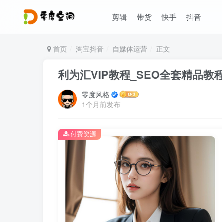
剪辑
带货
快手
抖音
首页
淘宝抖音
自媒体运营
正文
利为汇VIP教程_SEO全套精品教程价
零度风格
1个月前发布
付费资源