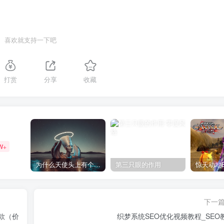
喜欢就支持一下吧
打赏
分享
收藏
W+
为什么天使头上有个圈？
第三只眼的作用
下一
款（价
织梦系统SEO优化视频教程_SEO