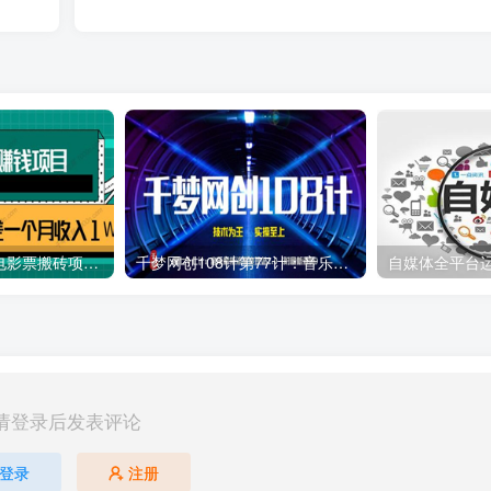
利用信息差操作电影票搬砖项目 有流量即可轻松月赚1W+
千梦网创108计第77计：音乐解析流量变现站2.0（附最新源码）
自媒体全平台
请登录后发表评论
登录
注册