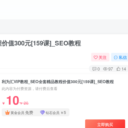
值300元[159课]_SEO教程
关注
私信
0
97
14
利为汇VIP教程_SEO全套精品教程价值300元[159课]_SEO教程
此内容为付费资源，请付费后查看
10
20
￥
￥
免费
5
黄金会员
钻石会员
￥
立即购买