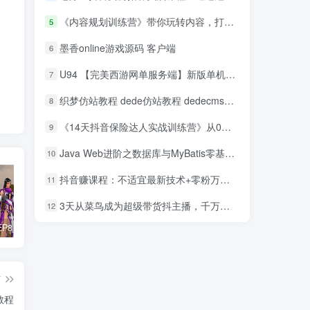
《内容规划训练营》带你玩转内容，打造爆文，自媒体人必看
5
墨香online游戏源码 客户端
6
U94 【完美西游网单服务端】新版单机一键安装游戏客户端带GM管理工具[附安装搭建教程]
7
织梦仿站教程 dede仿站教程 dedecms仿站教程
8
《14天抖音保险达人实战训练营》从0开始-搭建账号-拍摄剪辑-获客到打造爆款
9
Java Web进阶之数据库与MyBatis零基础入门到精通视频教程
10
抖音赚课程：不适宜最新技术+零粉万人直播间卡广场轻松带货
11
3天从菜鸟成为超级带货抖主播，千万级抖主播培育方案（价值980元）
12
惊天动地EP8_2021_VBOX双虚拟机单机版 win10可玩
最新抖音影视号被评级申诉方法视频教程
孙悟空、猪悟能和沙悟净的真实身份
篇
教程