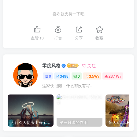
喜欢就支持一下吧
点赞
13
打赏
分享
收藏
零度风格
关注
0
3498
0
3.5W+
23.1W+
这家伙很懒，什么都没有写...
为什么天使头上有个圈？
第三只眼的作用