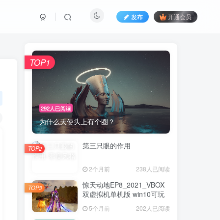
发布
开通会员
TOP1
292人已阅读
为什么天使头上有个圈？
第三只眼的作用
TOP2
2个月前
238人已阅读
惊天动地EP8_2021_VBOX
TOP3
双虚拟机单机版 win10可玩
5个月前
202人已阅读