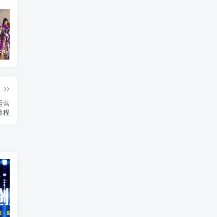
惊天动地EP8_2021_VBOX双虚拟机单机版 win10可玩
最新抖音影视号被评级申诉方法视频教程
孙悟空、猪悟能和沙悟净的真实身份
篇
运营
教程