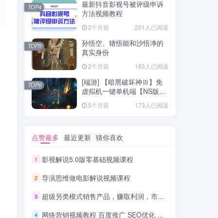
最新抖音影视号被评级申诉
TOP4
方法视频教程
2个月前
201人已阅读
孙悟空、猪悟能和沙悟净的
TOP5
真实身份
2个月前
183人已阅读
[端游] 【暗黑破坏神Ⅲ】免
TOP6
虚拟机一键单机端【NS版
+PC版】
5个月前
173人已阅读
点赞最多
最近更新
猜你喜欢
影视解说5.0版零基础视频课程
1
导演思维做电影解说视频课程
2
超级另类模式销售产品，赚取利润，市场火爆，日赚100-300+_网赚教程
3
网络营销视频教程 百度推广 SEO优化 全套课程视频_网络营销教程
4