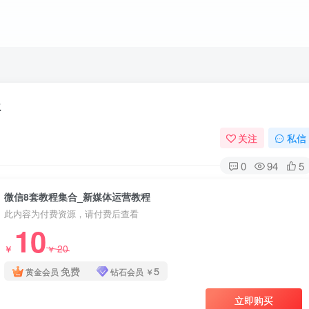
程
关注
私信
0
94
5
微信8套教程集合_新媒体运营教程
此内容为付费资源，请付费后查看
10
20
￥
￥
免费
5
黄金会员
钻石会员
￥
立即购买