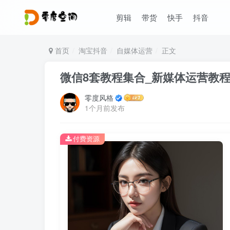
剪辑
带货
快手
抖音
首页
淘宝抖音
自媒体运营
正文
微信8套教程集合_新媒体运营教
零度风格
1个月前发布
付费资源