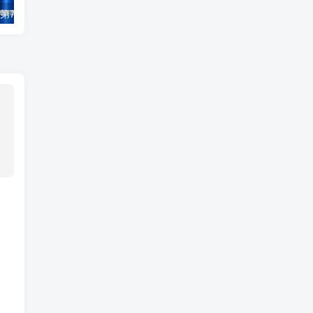
千梦网创108计第77计：音乐解析流量变现站2.0（附最新源码）
自媒体全平台运营基础