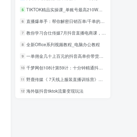
TIKTOK精品实操课_单账号最高210W粉丝
5
直播爆单手：帮你解密日销百单/千单的爆品、爆单秘籍
6
教你学习合仕传媒7月抖音直播电商课，以实战为主解决疑难问题
7
全新Office系列视频教程_电脑办公教程
8
一单佣金几十上百元的抖音高单价带货项目，核心套路月入几十万（共3节）
9
千梦网创108计第59计：十分钟精通抖音作品封面组合教学
10
野鹿传媒《 7天线上服装直播训练营》打造爆款日出万单
11
海外版抖音tiktok流量变现玩法
12