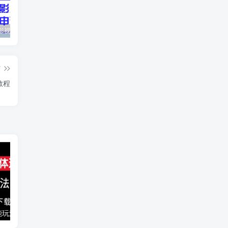
最新抖音影视号被评级申诉方法视频教程
惊天动地EP8_2021_VBOX双虚拟机单机版 win10可玩
孙悟空、猪悟能和沙悟净的真实身份
篇
教程
能玩法
千梦网创108计第77计：音乐解析流量变现站2.0（附最新源码）