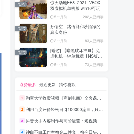
惊天动地EP8_2021_VBOX
TOP4
双虚拟机单机版 win10可玩
5个月前
202人已阅读
孙悟空、猪悟能和沙悟净的
TOP5
真实身份
2个月前
183人已阅读
[端游] 【暗黑破坏神Ⅲ】免
TOP6
虚拟机一键单机端【NS版
+PC版】
5个月前
173人已阅读
点赞最多
最近更新
猜你喜欢
淘宝大学收费视频《商刻电商》全套课程（共16节）_电商运营教程
1
利用百度评价轻松日引100000流量，只要你是执行力强的人，日赚1000元完全没问_网赚教程
2
抖音快手内容制作与高阶运营：短视频涨粉+变现实战训练营
3
绅白不白工作室撸金二件套：撸今日头条原创收益+小红书一单利润40块项目
4