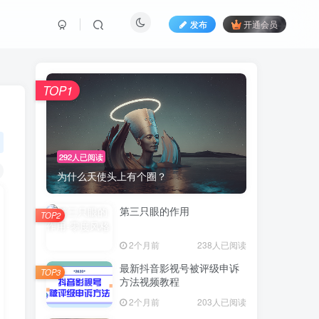
发布
开通会员
TOP1
292人已阅读
为什么天使头上有个圈？
第三只眼的作用
TOP2
2个月前
238人已阅读
最新抖音影视号被评级申诉
TOP3
方法视频教程
2个月前
203人已阅读