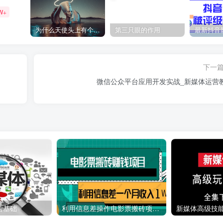
W+
为什么天使头上有个圈？
第三只眼的作用
下一
微信公众平台应用开发实战_新媒体运营
营基础
利用信息差操作电影票搬砖项目 有流量即可轻松月赚1W+
新媒体高级技