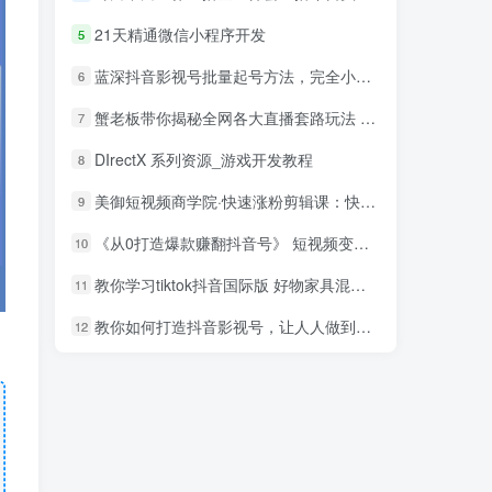
21天精通微信小程序开发
5
蓝深抖音影视号批量起号方法，完全小白带货变现，实操剪辑影视玩法（附软件）
6
蟹老板带你揭秘全网各大直播套路玩法 以及直播带货7大爆单玩法
7
DIrectX 系列资源_游戏开发教程
8
美御短视频商学院·快速涨粉剪辑课：快速突破涨粉1000的技巧，开启橱窗带货
9
《从0打造爆款赚翻抖音号》 短视频变现68个实操秘诀
10
教你学习tiktok抖音国际版 好物家具混剪【视频教程】
11
教你如何打造抖音影视号，让人人做到月入3万！（视频课程）
12