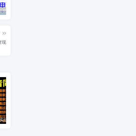
最新抖音影视号被评级申诉方法视频教程
惊天动地EP8_2021_VBOX双虚拟机单机版 win10可玩
孙悟空、猪悟能和沙悟净的真实身份
篇
变现
2021 大头老哈实战抖音同城相亲交友教学，抓住抖音同城流量红利，每月 10 万收入
抖音热门矩阵，如何一个月做到二十万抖音粉、运营指导?