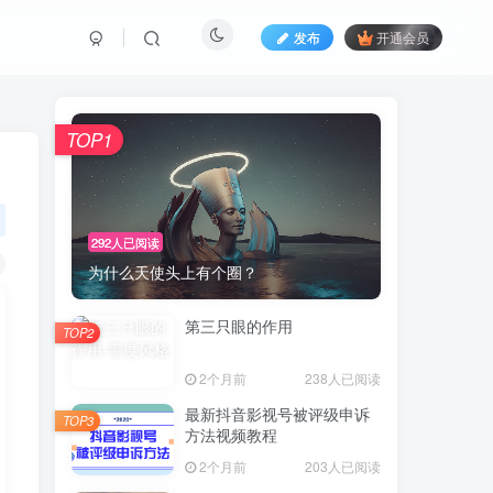
发布
开通会员
TOP1
292人已阅读
为什么天使头上有个圈？
第三只眼的作用
TOP2
2个月前
238人已阅读
最新抖音影视号被评级申诉
TOP3
方法视频教程
2个月前
203人已阅读