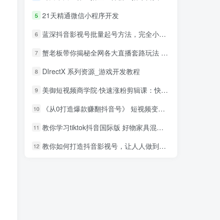
21天精通微信小程序开发
5
蓝深抖音影视号批量起号方法，完全小白带货变现，实操剪辑影视玩法（附软件）
6
蟹老板带你揭秘全网各大直播套路玩法 以及直播带货7大爆单玩法
7
DIrectX 系列资源_游戏开发教程
8
美御短视频商学院·快速涨粉剪辑课：快速突破涨粉1000的技巧，开启橱窗带货
9
《从0打造爆款赚翻抖音号》 短视频变现68个实操秘诀
10
教你学习tiktok抖音国际版 好物家具混剪【视频教程】
11
教你如何打造抖音影视号，让人人做到月入3万！（视频课程）
12