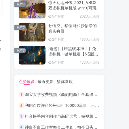
惊天动地EP8_2021_VBOX
TOP4
双虚拟机单机版 win10可玩
5个月前
202人已阅读
孙悟空、猪悟能和沙悟净的
TOP5
真实身份
2个月前
183人已阅读
一
[端游] 【暗黑破坏神Ⅲ】免
是
TOP6
虚拟机一键单机端【NS版
+PC版】
5个月前
173人已阅读
点赞最多
最近更新
猜你喜欢
淘宝大学收费视频《商刻电商》全套课程（共16节）_电商运营教程
1
利用百度评价轻松日引100000流量，只要你是执行力强的人，日赚1000元完全没问_网赚教程
2
抖音快手内容制作与高阶运营：短视频涨粉+变现实战训练营
3
绅白不白工作室撸金二件套：撸今日头条原创收益+小红书一单利润40块项目
4