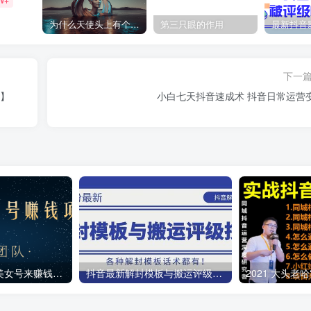
为什么天使头上有个圈？
第三只眼的作用
下一
程】
小白七天抖音速成术 抖音日常运营
教你用正规抖音美女号来赚钱，用一部手机快速达到千粉，简单操作轻松日入100+
抖音最新解封模板与搬运评级技术！各种解封模板话术都有！