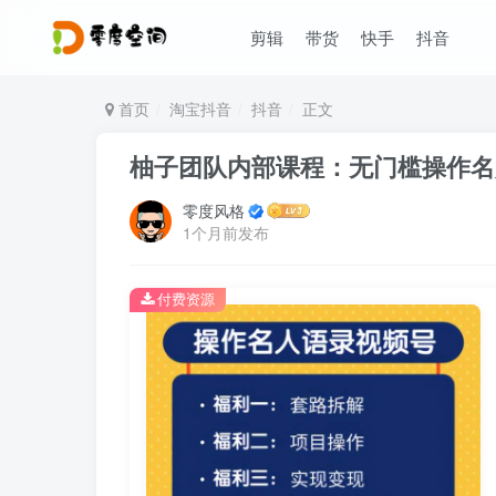
剪辑
带货
快手
抖音
首页
淘宝抖音
抖音
正文
柚子团队内部课程：无门槛操作名人
零度风格
1个月前发布
付费资源