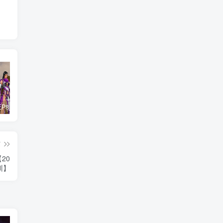
惊天动地EP8_2021_VBOX双虚拟机单机版 win10可玩
最新抖音影视号被评级申诉方法视频教程
孙悟空、猪悟能和沙悟净的真实身份
篇
20
训】