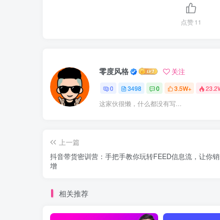
点赞
11
零度风格
关注
0
3498
0
3.5W+
23.2
这家伙很懒，什么都没有写...
上一篇
抖音带货密训营：手把手教你玩转FEED信息流，让你
增
相关推荐