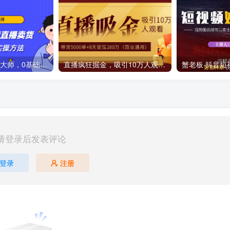
3天从小白到控盘大师，0基础系统学习抖音直播卖货 实现日出千单的实操方法
直播疯狂掘金，吸引10万人观看，带货5000单+8天变现280万（百业通用）
请登录后发表评论
登录
注册