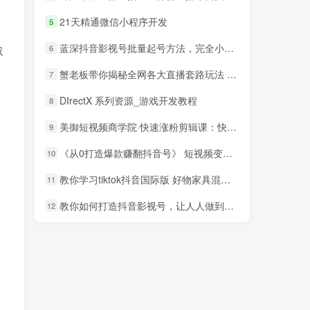
21天精通微信小程序开发
5
蓝深抖音影视号批量起号方法，完全小白带货变现，实操剪辑影视玩法（附软件）
6
取
蟹老板带你揭秘全网各大直播套路玩法 以及直播带货7大爆单玩法
7
DIrectX 系列资源_游戏开发教程
8
美御短视频商学院·快速涨粉剪辑课：快速突破涨粉1000的技巧，开启橱窗带货
9
《从0打造爆款赚翻抖音号》 短视频变现68个实操秘诀
10
教你学习tiktok抖音国际版 好物家具混剪【视频教程】
11
教你如何打造抖音影视号，让人人做到月入3万！（视频课程）
12