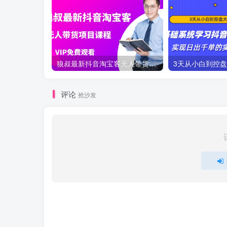
狼叔最新抖音淘宝客无人带货项目课程
评论
抢沙发