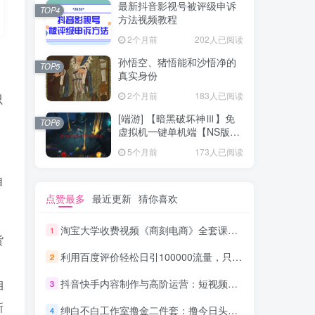
最新抖音影视号被评级申诉
TOP4
方法视频教程
2个月前
202人已阅读
孙悟空、猪悟能和沙悟净的
TOP5
真实身份
2个月前
183人已阅读
只
[端游] 【暗黑破坏神Ⅲ】免
TOP6
虚拟机一键单机端【NS版
+PC版】
5个月前
173人已阅读
自
点赞最多
最近更新
猜你喜欢
淘宝大学收费视频《商刻电商》全套课程（共16节）_电商运营教程
1
货
利用百度评价轻松日引100000流量，只要你是执行力强的人，日赚1000元完全没问_网赚教程
2
咱
抖音快手内容制作与高阶运营：短视频涨粉+变现实战训练营
3
新
绅白不白工作室撸金二件套：撸今日头条原创收益+小红书一单利润40块项目
4