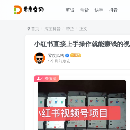
剪辑
带货
快手
抖音
首页
淘宝抖音
带货
正文
小红书直接上手操作就能赚钱的视
零度风格
1个月前发布
付费资源