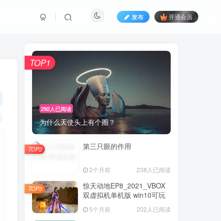
发布
开通会员
TOP1
292人已阅读
为什么天使头上有个圈？
第三只眼的作用
TOP2
2个月前
238人已阅读
惊天动地EP8_2021_VBOX
TOP3
双虚拟机单机版 win10可玩
5个月前
202人已阅读