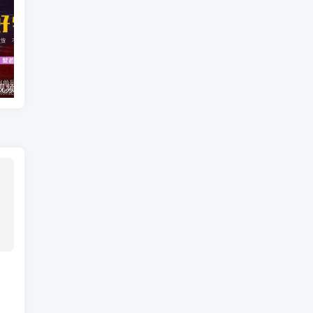
蟹老板·抖音短视频好物种草，超级适合新手，教你在抖音上快速变现
铖总直播带货思维课：你直播间人气暴涨的六大入口，价值百万引流术