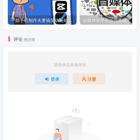
一部手机制作夫妻搞笑动画短视频教程，零基础也能快速上手
自媒体全平台运营基础
评论
抢沙发
请登录后发表评论
登录
注册