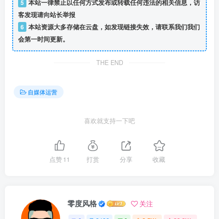
5
本站一律禁止以任何方式发布或转载任何违法的相关信息，访
客发现请向站长举报
6
本站资源大多存储在云盘，如发现链接失效，请联系我们我们
会第一时间更新。
THE END
自媒体运营
喜欢就支持一下吧
点赞
11
打赏
分享
收藏
零度风格
关注