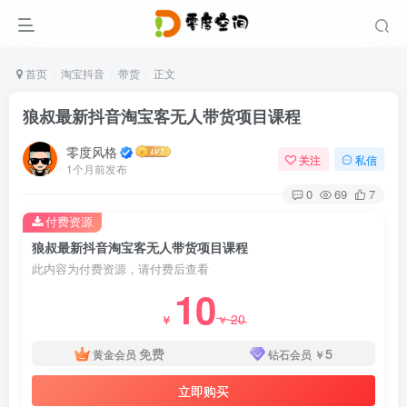
首页
淘宝抖音
带货
正文
狼叔最新抖音淘宝客无人带货项目课程
零度风格
关注
私信
1个月前发布
0
69
7
付费资源
狼叔最新抖音淘宝客无人带货项目课程
此内容为付费资源，请付费后查看
10
20
￥
￥
免费
5
黄金会员
钻石会员
￥
立即购买