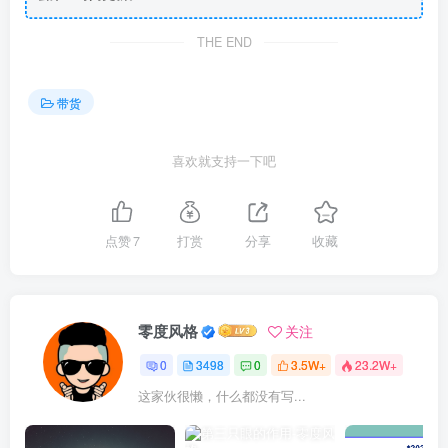
THE END
带货
喜欢就支持一下吧
点赞
7
打赏
分享
收藏
零度风格
关注
0
3498
0
3.5W+
23.2W+
这家伙很懒，什么都没有写...