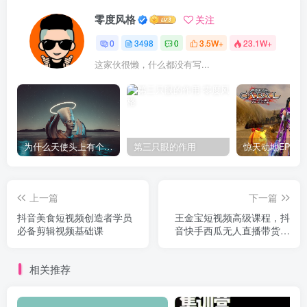
零度风格
关注
0
3498
0
3.5W+
23.1W+
这家伙很懒，什么都没有写...
为什么天使头上有个圈？
第三只眼的作用
上一篇
下一篇
抖音美食短视频创造者学员
王金宝短视频高级课程，抖
必备剪辑视频基础课
音快手西瓜无人直播带货技
术教程
相关推荐