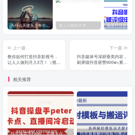
为什么天使头上有个圈？
第三只眼的作用
上一篇
下一篇
教你如何打造抖音影视号，
抖音媒体号深耕垂类内容，
让人人做到月入3万！（视频
刷屏级抖音获赞900w+累计
课程）
播放量超一亿(视频+文档)
相关推荐
抖音操盘手Peter：直播卡点、直播间冷启动分享
抖