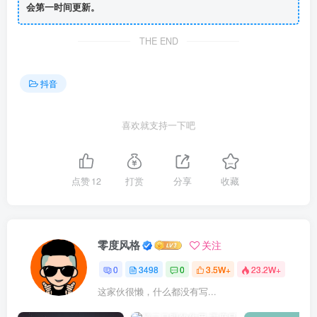
会第一时间更新。
THE END
抖音
喜欢就支持一下吧
点赞
12
打赏
分享
收藏
零度风格
关注
0
3498
0
3.5W+
23.2W+
这家伙很懒，什么都没有写...