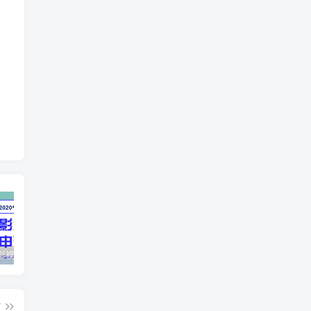
最新抖音影视号被评级申诉方法视频教程
惊天动地EP8_2021_VBOX双虚拟机单机版 win10可玩
孙悟空、猪悟能和沙悟净的真实身份
篇