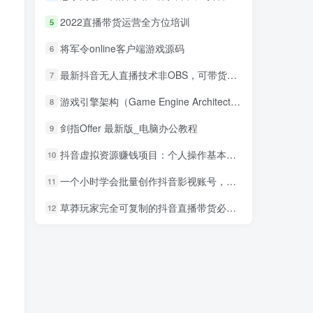
2022直播带货运营全方位培训
5
将军令online客户端游戏源码
6
最新抖音无人直播技术非OBS，可带货，可引流，可刷礼物（附全套软件）
7
游戏引擎架构（Game Engine Architecture） 中文pdf_游戏开发教程
8
剑指Offer 最新版_电脑办公教程
9
抖音虚拟资源赚钱项目：个人操作基本每天纯利300左右
10
一个小时学会批量创作抖音影视账号，影视账号创作解析（附搬运模板）
11
草莽玩家完全可复制的抖音直播带货必起号方法，0 粉 0 投放【保姆级教程】
12