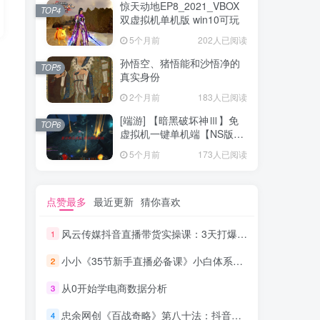
惊天动地EP8_2021_VBOX
TOP4
双虚拟机单机版 win10可玩
5个月前
202人已阅读
孙悟空、猪悟能和沙悟净的
TOP5
真实身份
2个月前
183人已阅读
[端游] 【暗黑破坏神Ⅲ】免
TOP6
虚拟机一键单机端【NS版
+PC版】
5个月前
173人已阅读
点赞最多
最近更新
猜你喜欢
风云传媒抖音直播带货实操课：3天打爆直播间7天稳定自然流玩法
1
小小《35节新手直播必备课》小白体系化的直播方法
2
从0开始学电商数据分析
3
忠余网创《百战奇略》第八十法：抖音暴利赚钱项目，一单利润过千
4