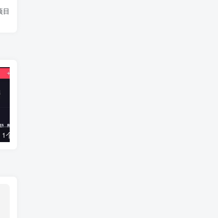
项目
在抖音读评论，1个月能涨粉100万？新的财富密码
抖音美食短视频创造者学员必备剪辑视频基础课