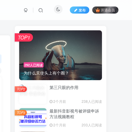
发布
开通会员
TOP1
292人已阅读
为什么天使头上有个圈？
第三只眼的作用
TOP2
2个月前
238人已阅读
最新抖音影视号被评级申诉
TOP3
方法视频教程
2个月前
203人已阅读