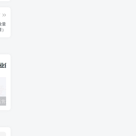
篇
放量
课）
三节课短视频运营和增长从0到1打造具备复制力的变现账号
爱豆新媒：快手变现实操加强版，快速打造1个赚钱的快手