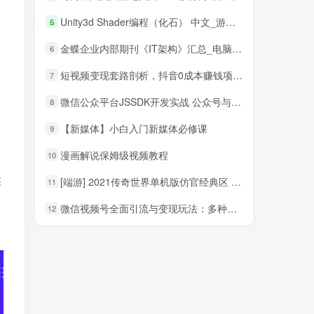
Unity3d Shader编程（化石） 中文_游戏开发教程
5
金蝶企业内部期刊《IT架构》汇总_电脑办公教程
6
短视频变现套路剖析，抖音0成本赚钱项目玩法，日入500+独家揭秘（共2节视频）
7
微信公众平台JSSDK开发实战 公众号与HTML5混合模式揭秘_新媒体运营教程
8
【新媒体】小白入门新媒体必修课
9
漫画解说保姆级视频教程
10
候
[端游] 2021传奇世界单机版仿官经典区 单机PC传世 可单机局域网
11
微信视频号全面引流与变现玩法：多种盈利模式月入过万
12