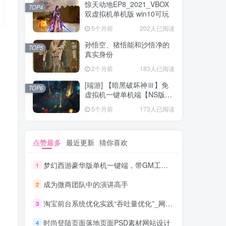
惊天动地EP8_2021_VBOX
TOP4
双虚拟机单机版 win10可玩
5个月前
202人已阅读
，
孙悟空、猪悟能和沙悟净的
TOP5
真实身份
2个月前
183人已阅读
[端游] 【暗黑破坏神Ⅲ】免
TOP6
虚拟机一键单机端【NS版
+PC版】
5个月前
173人已阅读
点赞最多
最近更新
猜你喜欢
梦幻西游豪华版单机一键端，带GM工具，玩法丰富，功能齐全
1
成为微商团队中的演讲高手
2
淘宝前台系统优化实践“吞吐量优化”_网络营销教程
3
时尚登陆页面落地页面PSD素材网站设计
4