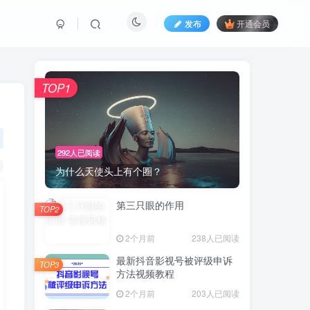
发布
开通会员
TOP1
292人已阅读
为什么天使头上有个圈？
第三只眼的作用
TOP2
2个月前
238人已阅读
最新抖音影视号被评级申诉
TOP3
方法视频教程
2个月前
203人已阅读