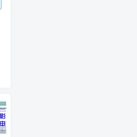
最新抖音影视号被评级申诉方法视频教程
惊天动地EP8_2021_VBOX双虚拟机单机版 win10可玩
孙悟空、猪悟能和沙悟净的真实身份