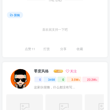
THE END
剪辑
喜欢就支持一下吧
点赞
11
打赏
分享
收藏
零度风格
关注
0
3498
0
3.5W+
23.3W+
这家伙很懒，什么都没有写...