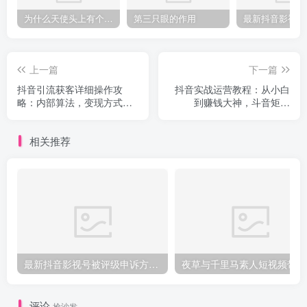
为什么天使头上有个圈？
第三只眼的作用
上一篇
下一篇
抖音引流获客详细操作攻
抖音实战运营教程：从小白
略：内部算法，变现方式，
到赚钱大神，斗音矩阵
一个手机就能操作(无水印)
800W+经验，毫无保留分享
相关推荐
最新抖音影视号被评级申诉方法视频教程
夜
评论
抢沙发