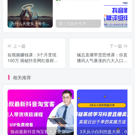
为什么天使头上有个圈？
第三只眼的作用
上一篇
下一篇
短视频赚钱课：3个月变现
铖总直播带货思维课：你直
100万 揭秘抖音网红敛财的
播间人气暴涨的六大入口，
暴力玩法 触碰财富的芳香
价值百万引流术
相关推荐
狼叔最新抖音淘宝客无人带货项目课程