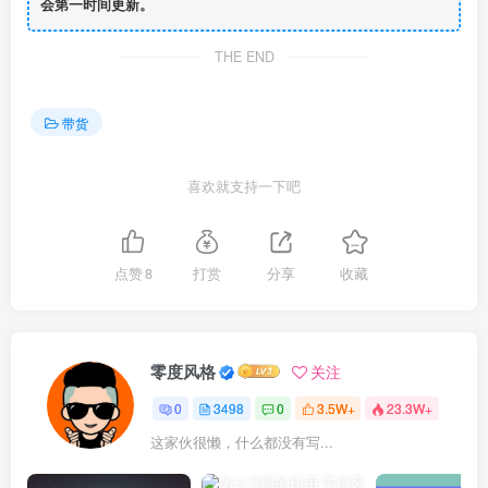
会第一时间更新。
THE END
带货
喜欢就支持一下吧
点赞
8
打赏
分享
收藏
零度风格
关注
0
3498
0
3.5W+
23.3W+
这家伙很懒，什么都没有写...