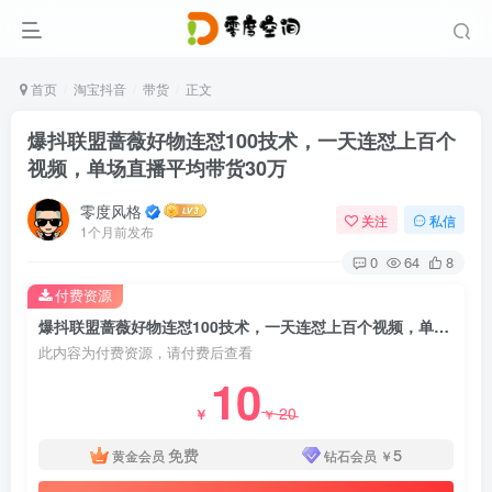
首页
淘宝抖音
带货
正文
爆抖联盟蔷薇好物连怼100技术，一天连怼上百个
视频，单场直播平均带货30万
零度风格
关注
私信
1个月前发布
0
64
8
付费资源
爆抖联盟蔷薇好物连怼100技术，一天连怼上百个视频，单场直播平均带货30万
此内容为付费资源，请付费后查看
10
20
￥
￥
免费
5
黄金会员
钻石会员
￥