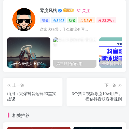
零度风格
关注
0
3498
0
3.5W+
23.2W+
这家伙很懒，什么都没有写...
为什么天使头上有个圈？
第三只眼的作用
上一篇
下一篇
山河：完爆抖音运营23堂实
3个抖音视频导流10w用户，
战课
揭秘抖音获客潜规则
相关推荐