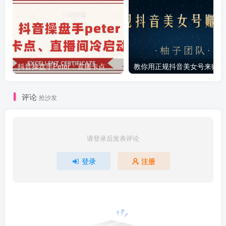
抖音操盘手Peter：直播卡点、直播间冷启动分享
教你
评论
抢沙发
请登录后发表评论
登录
注册