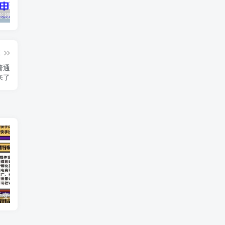
最新抖音影视号被评级申诉方法视频教程
惊天动地EP8_2021_VBOX双虚拟机单机版 win10可玩
孙悟空、猪悟能和沙悟净的真实身份
篇
普通
来了
爱豆新媒：快手变现实操加强版，快速打造1个赚钱的快手
三节课短视频运营和增长从0到1打造具备复制力的变现账号