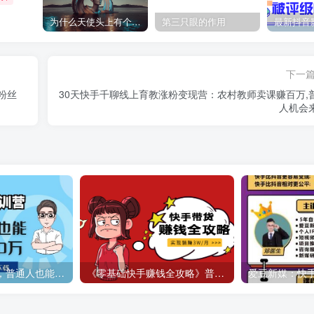
为什么天使头上有个圈？
第三只眼的作用
下一
粉丝
30天快手千聊线上育教涨粉变现营：农村教师卖课赚百万,
人机会
14天快手私训营，普通人也能月入10万
《零基础快手赚钱全攻略》普通人也能每月躺赚3万零花钱，实操干货