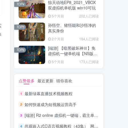
惊天动地EP8_2021_VBOX
TOP4
双虚拟机单机版 win10可玩
5个月前
202人已阅读
实
孙悟空、猪悟能和沙悟净的
TOP5
真实身份
养
2个月前
184人已阅读
[端游] 【暗黑破坏神Ⅲ】免
TOP6
虚拟机一键单机端【NS版
+PC版】
5个月前
173人已阅读
点赞最多
最近更新
猜你喜欢
最新绿幕直播技术视频教程
1
如何快速成为短视频运营高手
2
[端游] R2 online 虚拟机一键端，霸主单机版
3
尚观嵌入式C语言视频教程（43集）_网络营销教程
4