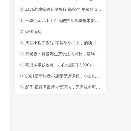
Java游戏编程开发教程 郑秋生 夏敏捷 pdf_游戏开发教程
5
一单佣金几十上百元的抖音高单价带货项目，核心套路月入几十万（共3节）
6
烦恼病院
7
抖音小程序教程-零基础小白上手的项目，当天做当天赚钱
8
蟹老板：抖音养生茶玩法大揭秘，暴利躺赚项目
9
零成本赚钱攻略，小白也能日入200+ 抖音项目大合集
10
2021最新抖音小店无货源课程，小白也能学会做抖店，轻松月入过万
11
影子·视频号最新带货玩法，无需成本可直接操作
12