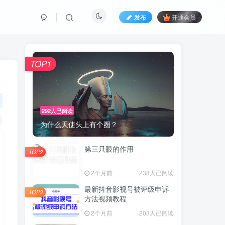
发布
开通会员
TOP1
292人已阅读
为什么天使头上有个圈？
第三只眼的作用
TOP2
2个月前
238人已阅读
最新抖音影视号被评级申诉
TOP3
方法视频教程
2个月前
203人已阅读