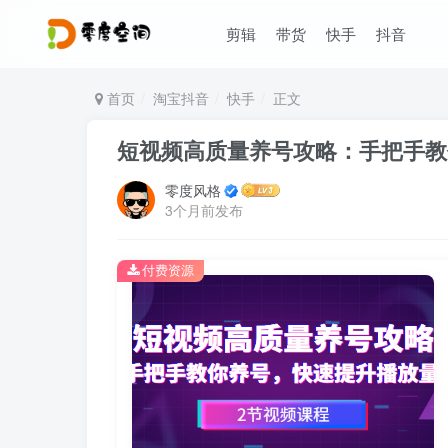
剪辑
带货
快手
抖音
首页
淘宝抖音
快手
正文
短视频高质量养号攻略：手把手教
零度风格
3个月前发布
付费资源