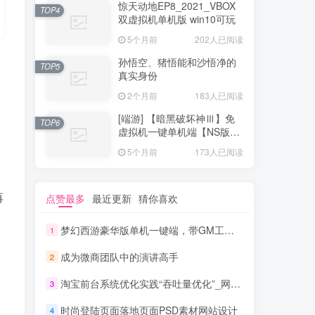
惊天动地EP8_2021_VBOX
TOP4
双虚拟机单机版 win10可玩
5个月前
202人已阅读
孙悟空、猪悟能和沙悟净的
TOP5
真实身份
2个月前
183人已阅读
[端游] 【暗黑破坏神Ⅲ】免
TOP6
虚拟机一键单机端【NS版
+PC版】
5个月前
173人已阅读
再
点赞最多
最近更新
猜你喜欢
梦幻西游豪华版单机一键端，带GM工具，玩法丰富，功能齐全
1
成为微商团队中的演讲高手
2
淘宝前台系统优化实践“吞吐量优化”_网络营销教程
3
时尚登陆页面落地页面PSD素材网站设计
4