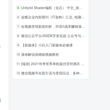
Unity3d Shader编程（化石） 中文_游戏开发教程
5
金蝶企业内部期刊《IT架构》汇总_电脑办公教程
6
短视频变现套路剖析，抖音0成本赚钱项目玩法，日入500+独家揭秘（共2节视频）
7
微信公众平台JSSDK开发实战 公众号与HTML5混合模式揭秘_新媒体运营教程
8
成
【新媒体】小白入门新媒体必修课
9
漫画解说保姆级视频教程
10
[端游] 2021传奇世界单机版仿官经典区 单机PC传世 可单机局域网
11
微信视频号全面引流与变现玩法：多种盈利模式月入过万
12
原