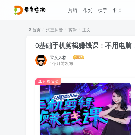
剪辑
带货
快手
抖音
首页
淘宝抖音
剪辑
正文
0基础手机剪辑赚钱课：不用电脑
零度风格
1个月前发布
付费资源