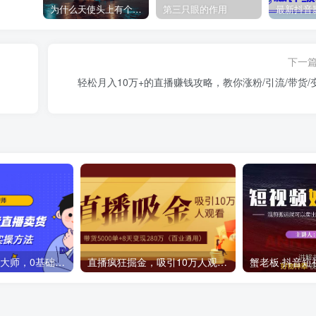
为什么天使头上有个圈？
第三只眼的作用
下一
轻松月入10万+的直播赚钱攻略，教你涨粉/引流/带货/
3天从小白到控盘大师，0基础系统学习抖音直播卖货 实现日出千单的实操方法
直播疯狂掘金，吸引10万人观看，带货5000单+8天变现280万（百业通用）