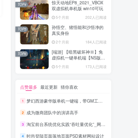
惊天动地EP8_2021_VBOX
TOP4
双虚拟机单机版 win10可玩
5个月前
202人已阅读
孙悟空、猪悟能和沙悟净的
TOP5
真实身份
2个月前
184人已阅读
[端游] 【暗黑破坏神Ⅲ】免
TOP6
虚拟机一键单机端【NS版
+PC版】
5个月前
173人已阅读
点赞最多
最近更新
猜你喜欢
梦幻西游豪华版单机一键端，带GM工具，玩法丰富，功能齐全
1
成为微商团队中的演讲高手
2
淘宝前台系统优化实践“吞吐量优化”_网络营销教程
3
时尚登陆页面落地页面PSD素材网站设计
4