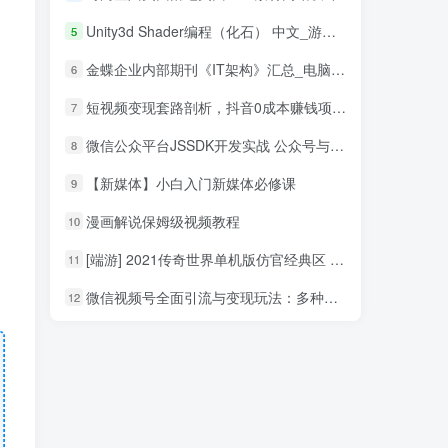
Unity3d Shader编程（化石） 中文_游戏开发教程
5
金蝶企业内部期刊《IT架构》汇总_电脑办公教程
6
短视频变现套路剖析，抖音0成本赚钱项目玩法，日入500+独家揭秘（共2节视频）
7
微信公众平台JSSDK开发实战 公众号与HTML5混合模式揭秘_新媒体运营教程
8
【新媒体】小白入门新媒体必修课
9
漫画解说保姆级视频教程
10
[端游] 2021传奇世界单机版仿官经典区 单机PC传世 可单机局域网
11
微信视频号全面引流与变现玩法：多种盈利模式月入过万
12