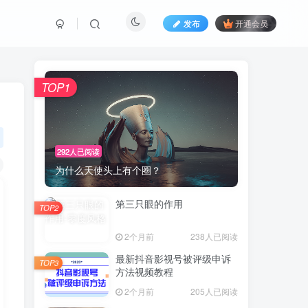
发布
开通会员
TOP1
292人已阅读
为什么天使头上有个圈？
第三只眼的作用
TOP2
2个月前
238人已阅读
最新抖音影视号被评级申诉
TOP3
方法视频教程
2个月前
205人已阅读