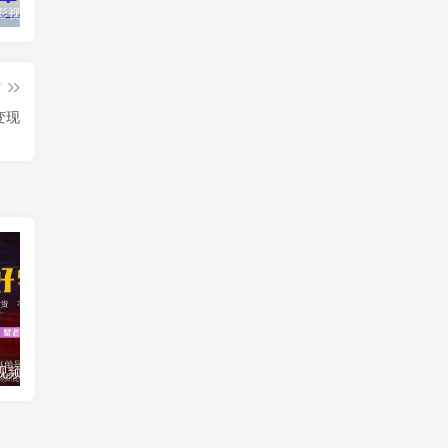
最新抖音影视号被评级申诉方法视频教程
惊天动地EP8_2021_VBOX双虚拟机单机版 win10可玩
孙悟空、猪悟能和沙悟净的真实身份
篇
变现
蟹老板·抖音短视频好物种草，超级适合新手，教你在抖音上快速变现
铖总直播带货思维课：你直播间人气暴涨的六大入口，价值百万引流术