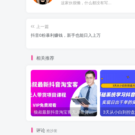
这家伙很懒，什么都没有写...
上一篇
抖音0粉暴利赚钱，新手也能日入上万
相关推荐
狼叔最新抖音淘宝客无人带货项目课程
评论
抢沙发