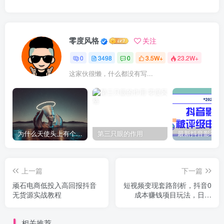
零度风格
关注
0
3498
0
3.5W+
23.2W+
这家伙很懒，什么都没有写...
为什么天使头上有个圈？
第三只眼的作用
上一篇
下一篇
顽石电商低投入高回报抖音
短视频变现套路剖析，抖音0
无货源实战教程
成本赚钱项目玩法，日入
500+独家揭秘（共2节视
频）
相关推荐