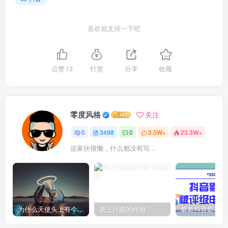
喜欢就支持一下吧
点赞
13
打赏
分享
收藏
零度风格
关注
0
3498
0
3.5W+
23.3W+
这家伙很懒，什么都没有写...
为什么天使头上有个圈？
第三只眼的作用