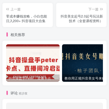
上一篇
下一篇
零成本赚钱攻略，小白也能
抖音美女起号2.0起号玩法新
日入200+ 抖音项目大合集
技术（全套课程资料）
相关推荐
抖音操盘手Peter：直播卡点、直播间冷启动分享
教你
评论
抢沙发