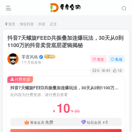
首页
淘宝抖音
抖音
正文
抖音7天螺旋FEED共振叠加连爆玩法，30天从0到
1100万的抖音卖货底层逻辑揭秘
零度风格
关注
私信
1个月前发布
0
61
13
付费资源
抖音7天螺旋FEED共振叠加连爆玩法，30天从0到1100万的抖音卖货底层逻辑揭秘
此内容为付费资源，请付费后查看
10
20
￥
￥
免费
5
黄金会员
钻石会员
￥