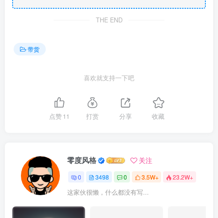
THE END
带货
喜欢就支持一下吧
点赞
11
打赏
分享
收藏
零度风格
关注
0
3498
0
3.5W+
23.2W+
这家伙很懒，什么都没有写...