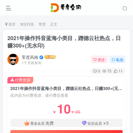
首页
淘宝抖音
带货
正文
2021年操作抖音蓝海小类目，蹭德云社热点，日
赚300+(无水印)
零度风格
关注
私信
1个月前发布
0
73
11
付费资源
2021年操作抖音蓝海小类目，蹭德云社热点，日赚300+(无水印)
此内容为付费资源，请付费后查看
10
20
￥
￥
免费
5
黄金会员
钻石会员
￥