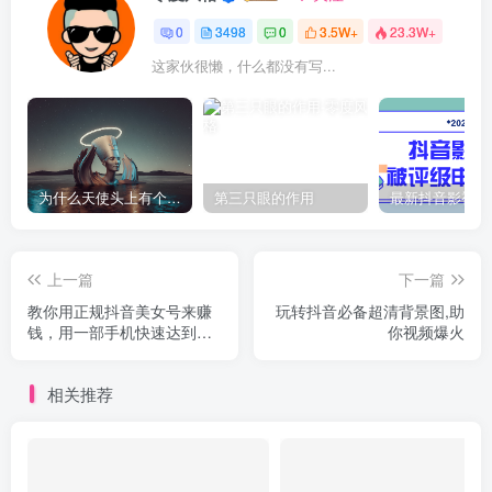
0
3498
0
3.5W+
23.3W+
这家伙很懒，什么都没有写...
为什么天使头上有个圈？
第三只眼的作用
上一篇
下一篇
教你用正规抖音美女号来赚
玩转抖音必备超清背景图,助
钱，用一部手机快速达到千
你视频爆火
粉，简单操作轻松日入100+
相关推荐