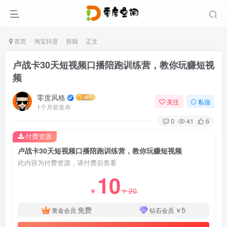
首页
淘宝抖音
剪辑
正文
卢战卡30天短视频口播陪跑训练营，教你玩赚短视
频
零度风格
关注
私信
1个月前发布
0
41
6
付费资源
卢战卡30天短视频口播陪跑训练营，教你玩赚短视频
此内容为付费资源，请付费后查看
10
20
￥
￥
免费
5
黄金会员
钻石会员
￥