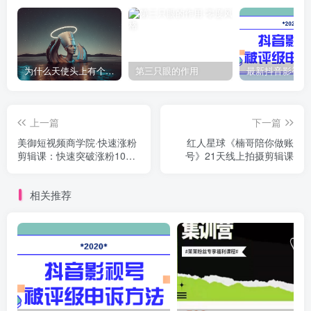
为什么天使头上有个圈？
第三只眼的作用
上一篇
下一篇
美御短视频商学院·快速涨粉
红人星球《楠哥陪你做账
剪辑课：快速突破涨粉1000
号》21天线上拍摄剪辑课
的技巧，开启橱窗带货
相关推荐