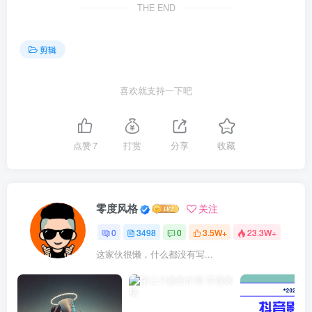
THE END
剪辑
喜欢就支持一下吧
点赞
7
打赏
分享
收藏
零度风格
关注
0
3498
0
3.5W+
23.3W+
这家伙很懒，什么都没有写...