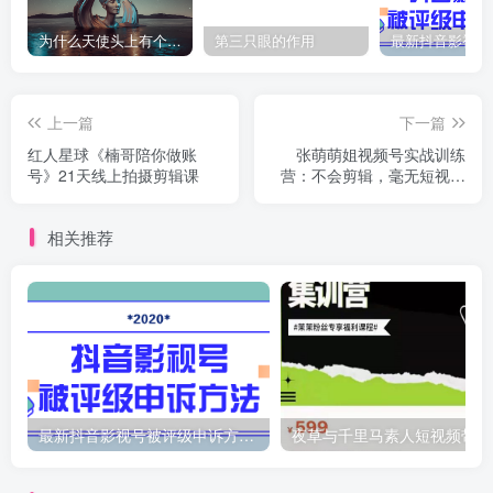
为什么天使头上有个圈？
第三只眼的作用
上一篇
下一篇
红人星球《楠哥陪你做账
张萌萌姐视频号实战训练
号》21天线上拍摄剪辑课
营：不会剪辑，毫无短视频
经验也能快速上手视频号
相关推荐
最新抖音影视号被评级申诉方法视频教程
夜