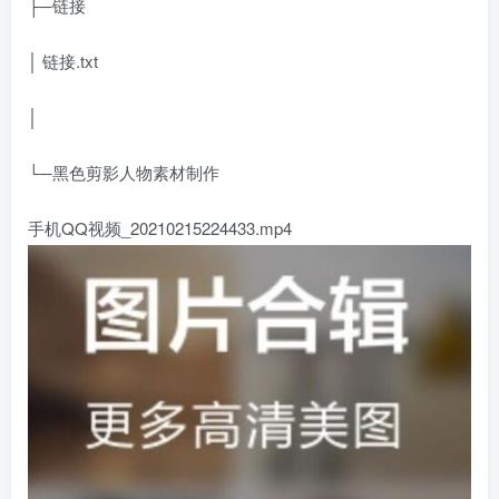
├─链接
│ 链接.txt
│
└─黑色剪影人物素材制作
手机QQ视频_20210215224433.mp4