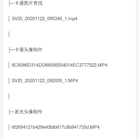
├─卡通图片查找
│ SVID_20201122_085346_1.mp4
│
├─卡通头像制作
│ 8C6086D314DD66056554014EC3777522.MP4
│ SVID_20201122_092035_1.MP4
│
├─发光头像制作
│ 6f2694121b429e43bfb817c8b941735d.MP4