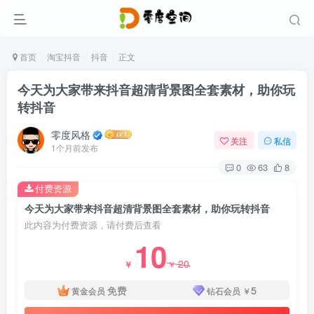
首页
淘宝抖音
抖音
正文
今天为大家带来抖音超清背景图全套素材，助你玩
转抖音
零度风格
关注
私信
1个月前发布
0
63
8
付费资源
今天为大家带来抖音超清背景图全套素材，助你玩转抖音
此内容为付费资源，请付费后查看
10
20
￥
￥
免费
5
黄金会员
钻石会员
￥