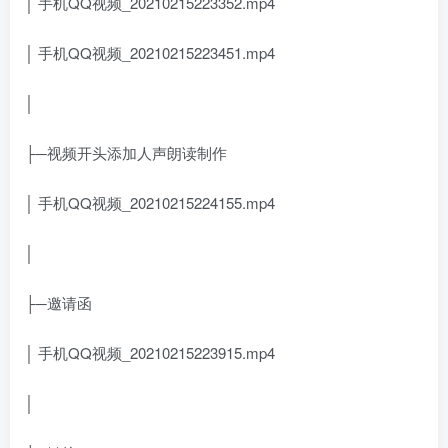
│ 手机QQ视频_20210215223352.mp4
│ 手机QQ视频_20210215223451.mp4
│
├─视频开头添加人声朗读制作
│ 手机QQ视频_20210215224155.mp4
│
├─邀请函
│ 手机QQ视频_20210215223915.mp4
│