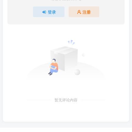
登录
注册
暂无评论内容