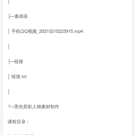
│
├─邀请函
│ 手机QQ视频_20210215223915.mp4
│
├─链接
│ 链接.txt
│
└─黑色剪影人物素材制作
课程目录：