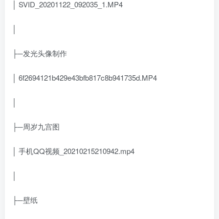
│ SVID_20201122_092035_1.MP4
│
├─发光头像制作
│ 6f2694121b429e43bfb817c8b941735d.MP4
│
├─周岁九宫图
│ 手机QQ视频_20210215210942.mp4
│
├─壁纸