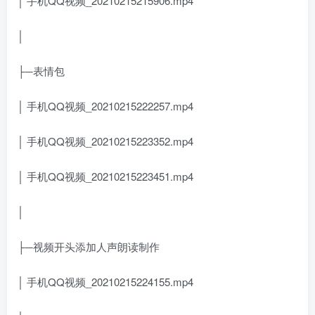
│ 手机QQ视频_20210215215906.mp4
│
├─表情包
│ 手机QQ视频_20210215222257.mp4
│ 手机QQ视频_20210215223352.mp4
│ 手机QQ视频_20210215223451.mp4
│
├─视频开头添加人声朗读制作
│ 手机QQ视频_20210215224155.mp4