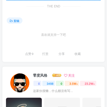
THE END
剪辑
喜欢就支持一下吧
点赞
9
打赏
分享
收藏
零度风格
关注
0
3498
0
3.5W+
23.2W+
这家伙很懒，什么都没有写...