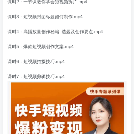
课时2：一节课教你学会短视频拆片.mp4
课时3：短视频封面标题如何制作.mp4
课时4：高播放量创作秘籍–选题及创作要点.mp4
课时5：爆款短视频创作文案.mp4
课时6：短视频拍摄技巧.mp4
课时7：短视频剪辑技巧.mp4