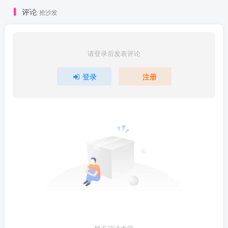
评论
抢沙发
请登录后发表评论
登录
注册