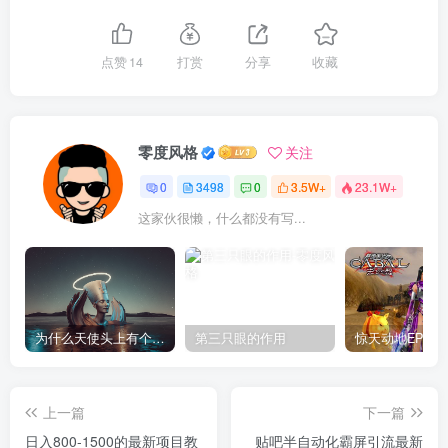
点赞
14
打赏
分享
收藏
零度风格
关注
0
3498
0
3.5W+
23.1W+
这家伙很懒，什么都没有写...
为什么天使头上有个圈？
第三只眼的作用
上一篇
下一篇
日入800-1500的最新项目教
贴吧半自动化霸屏引流最新