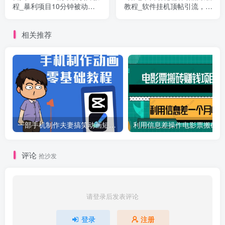
程_暴利项目10分钟被动引
教程_软件挂机顶帖引流，实
流500+精准粉
现自动化赚钱每月上万元
相关推荐
一部手机制作夫妻搞笑动画短视频教程，零基础也能快速上手
利
评论
抢沙发
请登录后发表评论
登录
注册